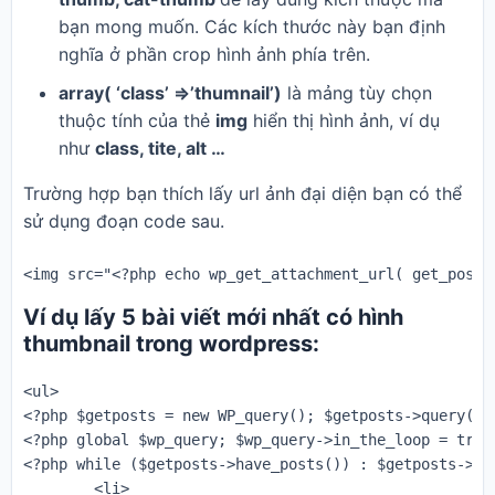
bạn mong muốn. Các kích thước này bạn định
nghĩa ở phần crop hình ảnh phía trên.
array( ‘class’ =>’thumnail’)
là mảng tùy chọn
thuộc tính của thẻ
img
hiển thị hình ảnh, ví dụ
như
class, tite, alt …
Trường hợp bạn thích lấy url ảnh đại diện bạn có thể
sử dụng đoạn code sau.
Ví dụ lấy 5 bài viết mới nhất có hình
thumbnail trong wordpress:
<ul>

<?php $getposts = new WP_query(); $getposts->query('p
<?php global $wp_query; $wp_query->in_the_loop = true;
<?php while ($getposts->have_posts()) : $getposts->the
	<li>
