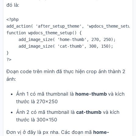
đó là:
<?php 

add_action( 'after_setup_theme', 'wpdocs_theme_setup' 
function wpdocs_theme_setup() {

     add_image_size( 'home-thumb', 270, 250); 

     add_image_size( 'cat-thumb', 300, 150);

}

?>
Đoạn code trên mình đã thực hiện crop ảnh thành 2
ảnh:
Ảnh 1 có mã thumbnail là
home-thumb
và kích
thước là 270×250
Ảnh 2 có mã thumbnail là
cat-thumb
và kích
thước là 300×150
Đơn vị ở đây là px nha. Các đoạn mã
home-