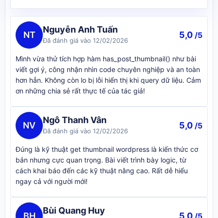
Nguyễn Anh Tuấn
NT
5,0
/5
Đã đánh giá vào 12/02/2026
Mình vừa thử tích hợp hàm has_post_thumbnail() như bài
viết gợi ý, công nhận nhìn code chuyên nghiệp và an toàn
hơn hẳn. Không còn lo bị lỗi hiển thị khi query dữ liệu. Cảm
ơn những chia sẻ rất thực tế của tác giả!
Ngô Thanh Vân
NV
5,0
/5
Đã đánh giá vào 12/02/2026
Đúng là kỹ thuật get thumbnail wordpress là kiến thức cơ
bản nhưng cực quan trọng. Bài viết trình bày logic, từ
cách khai báo đến các kỹ thuật nâng cao. Rất dễ hiểu
ngay cả với người mới!
Bùi Quang Huy
BH
5,0
/5