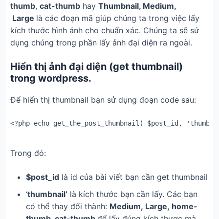
thumb
,
cat-thumb
hay
Thumbnail, Medium,
Large
là các đoạn mã giúp chúng ta trong việc lấy
kích thước hình ảnh cho chuẩn xác. Chúng ta sẽ sử
dụng chúng trong phần lấy ảnh đại diện ra ngoài.
Hiển thị ảnh đại diện (get thumbnail)
trong wordpress.
Để hiển thị thumbnail bạn sử dụng đoạn code sau:
<?php echo get_the_post_thumbnail( $post_id, 'thumbna
Trong đó:
$post_id
là id của bài viết bạn cần get thumbnail
‘
thumbnail’
là kích thước bạn cần lấy. Các bạn
có thể thay đổi thành:
Medium, Large, home-
thumb, cat-thumb
để lấy đúng kích thược mà