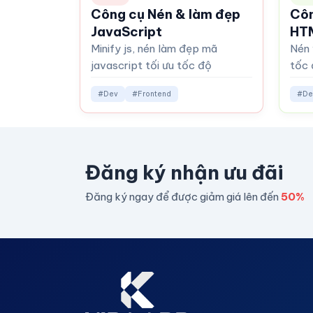
Công cụ Nén & làm đẹp
Côn
JavaScript
HT
Minify js, nén làm đẹp mã
Nén 
javascript tối ưu tốc độ
tốc 
#Dev
#Frontend
#De
Đăng ký nhận ưu đãi
Đăng ký ngay để được giảm giá lên đến
50%