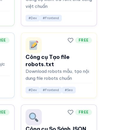
việt chuẩn
#Dev
#Frontend
REE
FREE
Công cụ Tạo file
robots.txt
rực
Download robots mẫu, tạo nội
dung file robots chuẩn
#Dev
#Frontend
#Seo
REE
FREE
e
Công cụ So Sánh JSON