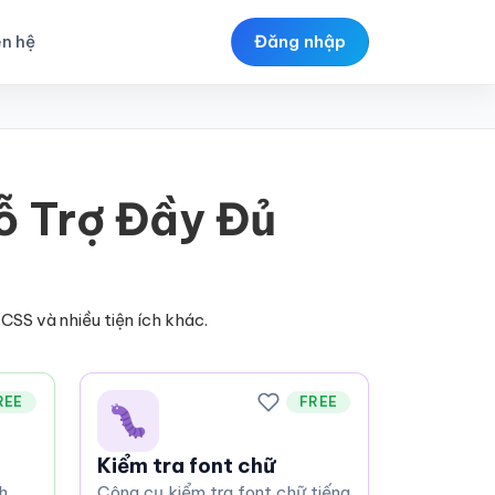
ên hệ
Đăng nhập
ỗ Trợ Đầy Đủ
CSS và nhiều tiện ích khác.
REE
FREE
Kiểm tra font chữ
h
Công cụ kiểm tra font chữ tiếng