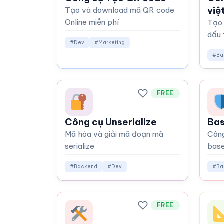
việ
Tạo và download mã QR code
Online miễn phí
Tạo 
dấu 
#Dev
#Marketing
#Ba
FREE
Công cụ Unserialize
Ba
Mã hóa và giải mã đoạn mã
Công
serialize
bas
#Backend
#Dev
#Ba
FREE