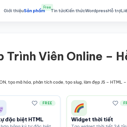
Free
Giới thiệu
Sản phẩm
Tin tức
Kiến thức
Wordpress
Hỗ trợ
Li
 Trình Viên Online – H
JSON, tạo mã hóa, phân tích code, tạo slug, làm đẹp JS – HTML – 
FREE
F
tự đặc biệt HTML
Widget thời tiết
hợp bảng ký tự đặc biệt
Tạo widget thời tiết 34 tỉn