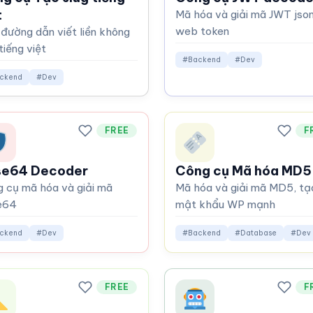
t
Mã hóa và giải mã JWT jso
web token
đường dẫn viết liền không
tiếng việt
#Backend
#Dev
ckend
#Dev
FREE
F
se64 Decoder
Công cụ Mã hóa MD5
 cụ mã hóa và giải mã
Mã hóa và giải mã MD5, tạ
e64
mật khẩu WP mạnh
ckend
#Dev
#Backend
#Database
#Dev
FREE
F