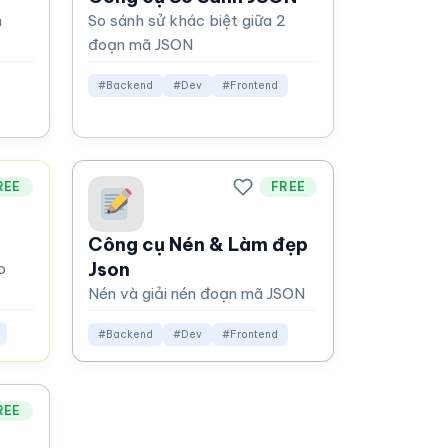
n
So sánh sử khác biệt giữa 2
đoạn mã JSON
#Backend
#Dev
#Frontend
REE
FREE
Công cụ Nén & Làm đẹp
Json
o
Nén và giải nén đoạn mã JSON
#Backend
#Dev
#Frontend
REE