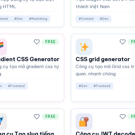
ng HTML
thành Việt Nam
ntent
#Dev
#Marketing
#Content
#Dev
FREE
F
dient CSS Generator
CSS grid generator
 cụ tạo mã gradient css tự
Công cụ tạo mã Grid css t
g
quan, nhanh chóng
v
#Frontend
#Dev
#Frontend
FREE
F
g cụ Tạo slug tiếng
Công cụ JWT decod