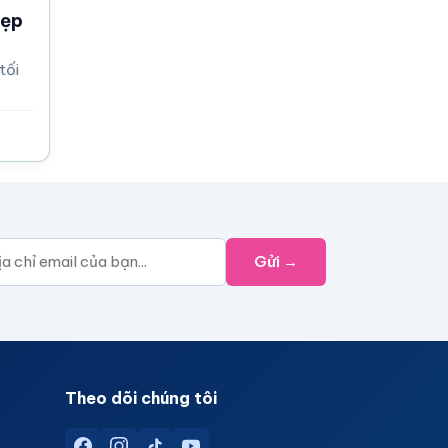
đẹp
tối
Gửi →
Theo dõi chúng tôi