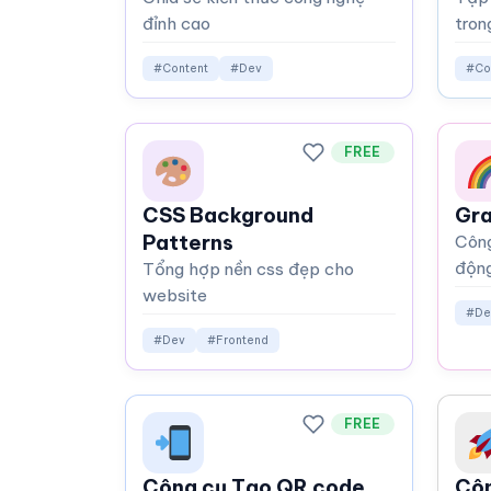
đỉnh cao
tro
#Content
#Dev
#Co
FREE
CSS Background
Gra
Patterns
Công
độn
Tổng hợp nền css đẹp cho
website
#De
#Dev
#Frontend
FREE
Công cụ Tạo QR code
Côn