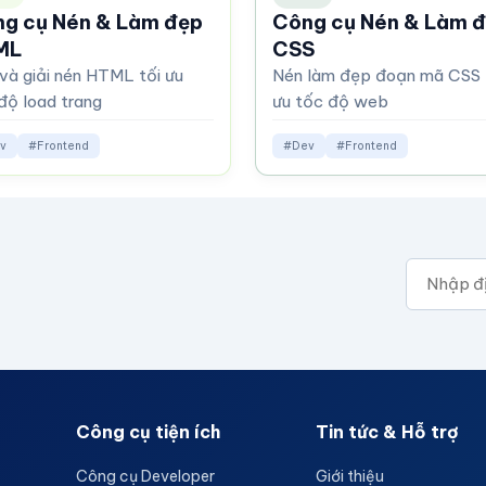
g cụ Nén & Làm đẹp
Công cụ Nén & Làm 
ML
CSS
và giải nén HTML tối ưu
Nén làm đẹp đoạn mã CSS 
độ load trang
ưu tốc độ web
v
#Frontend
#Dev
#Frontend
Công cụ tiện ích
Tin tức & Hỗ trợ
Công cụ Developer
Giới thiệu