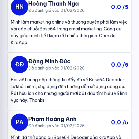
Hoàng Thanh Nga
HN
0,0
/5
Đã đánh giá vào 01/02/2026
Mình làm marketing online và thường xuyên phải làm việc
với các chuỗi Base64 trong email marketing. Công cụ
này giúp mình tiết kiệm rất nhiều thời gian. Cảm ơn
KiraApp!
Đặng Minh Đức
ĐĐ
0,0
/5
Đã đánh giá vào 01/02/2026
Bài viết cung cấp thông tin đầy đủ về Base64 Decoder,
từ khái niệm, ứng dụng đến hướng dẫn sử dụng công cụ.
Rất hữu ích cho những người mới bắt đầu tìm hiểu về lĩnh
vực này. Thanks!
Base64 Decoder là gì và tại sao bạn cần nó
Các ứng dụng phổ biến của Base64
Phạm Hoàng Anh
PA
0,0
/5
Truyền dữ liệu qua email:
Base64 cho phép nhúng các file
Đã đánh giá vào 01/02/2026
đính kèm vào nội dung email một cách an toàn.
Mình đã thử công cụ Base64 Decoder của KiraApp và
Lưu trữ dữ liệu trong cơ sở dữ liệu:
Các dữ liệu nhị phân