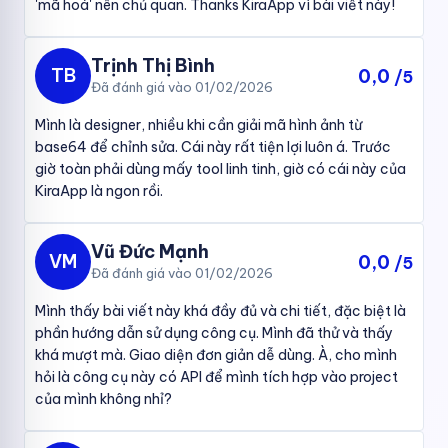
'mã hoá' nên chủ quan. Thanks KiraApp vì bài viết này!
Trịnh Thị Bình
TB
0,0
/5
Đã đánh giá vào 01/02/2026
Mình là designer, nhiều khi cần giải mã hình ảnh từ
base64 để chỉnh sửa. Cái này rất tiện lợi luôn á. Trước
giờ toàn phải dùng mấy tool linh tinh, giờ có cái này của
KiraApp là ngon rồi.
Vũ Đức Mạnh
VM
0,0
/5
Đã đánh giá vào 01/02/2026
Mình thấy bài viết này khá đầy đủ và chi tiết, đặc biệt là
phần hướng dẫn sử dụng công cụ. Mình đã thử và thấy
khá mượt mà. Giao diện đơn giản dễ dùng. À, cho mình
hỏi là công cụ này có API để mình tích hợp vào project
của mình không nhỉ?