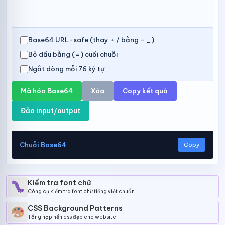
Base64 URL-safe (thay + / bằng - _)
Bỏ dấu bằng (=) cuối chuỗi
Ngắt dòng mỗi 76 ký tự
Mã hóa Base64
Xóa
Copy kết quả
Đảo input/output
Chuỗi Base64
Copy
Kiểm tra font chữ
Công cụ kiểm tra font chữ tiếng việt chuẩn
CSS Background Patterns
Tổng hợp nền css đẹp cho website