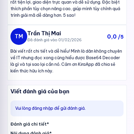
rất tiện lợi, giao diện trực quan và dễ sử dụng. Đặc biệt
Trên giao diện của công cụ, bạn sẽ thấy một ô văn bản lớn. Hãy
thích phần tùy chọn nâng cao, giúp mình tùy chỉnh quá
dán chuỗi Base64 mà bạn muốn giải mã vào ô này.
trình giải mã dễ dàng hơn. 5 sao!
Trần Thị Mai
TM
0,0
/5
Đã đánh giá vào 01/02/2026
Bài viết rất chi tiết và dễ hiểu! Mình là dân không chuyên
về IT nhưng đọc xong cũng hiểu được Base64 Decoder
là gì và tại sao lại cần nó. Cảm ơn KiraApp đã chia sẻ
kiến thức hữu ích này.
Viết đánh giá của bạn
Giao diện trực quan, dễ sử dụng
Vui lòng đăng nhập để gửi đánh giá.
Bước 3: Giải mã chuỗi Base64
Sau khi dán chuỗi Base64, hãy nhấn nút “Giải Mã”. Công cụ sẽ tự
Đánh giá chi tiết*
động xử lý và hiển thị kết quả giải mã ngay bên dưới.
Nội dung đánh giá*