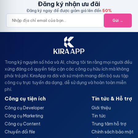
Đăng ký nhận ưu đãi
Ví dụ minh họa
Đăng ký ngay để được giảm giá lên đến
50%
Để hiểu rõ hơn về cách hoạt động của
Base64 Decoder
, hãy
xem xét một vài ví dụ cụ thể:
Gửi →
Ví dụ 1: Giải mã chuỗi Base64 đơn giản
Giả sử bạn có chuỗi Base64 sau:
SGVsbG8gV29ybGQh
Khi bạn sử dụng công cụ
Base64 Decoder
của KiraApp để
giải mã chuỗi này, bạn sẽ nhận được kết quả:
Hello World!
Trong kỷ nguyên số hóa và AI, chúng tôi tin rằng mọi người đều
Ví dụ 2: Mã hóa một đoạn văn bản
xứng đáng có quyền tiếp cận các công cụ hữu ích mà không
Bạn muốn mã hóa đoạn văn bản sau:
Đây là một ví dụ về
phải trả phí. KiraApp ra đời với sứ mệnh mang đến bộ sưu tập
mã hóa Base64.
công cụ trực tuyến đa dạng, dễ sử dụng và hoàn toàn miễn
Sau khi sử dụng công cụ
Base64 Encoder
, bạn sẽ nhận được
phí.
chuỗi Base64 tương ứng.
Công cụ tiện ích
Tin tức & Hỗ trợ
Ví dụ 3: Giải mã dữ liệu JSON
Công cụ Developer
Giới thiệu
Bạn có một chuỗi Base64 chứa dữ liệu JSON đã được mã hóa.
Công cụ Marketing
Tin tức
Công cụ
Base64 Decoder
của KiraApp có thể giúp bạn giải
mã và định dạng lại dữ liệu JSON này để dễ đọc hơn.
Công cụ Content
Trung tâm hỗ trợ
Chuyển đổi file
Chính sách bảo mật
Những lưu ý quan trọng khi sử dụng Base64