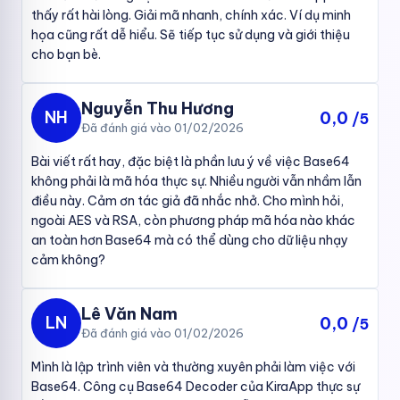
thấy rất hài lòng. Giải mã nhanh, chính xác. Ví dụ minh
như hình ảnh, âm thanh có thể được mã hóa Base64 trước
khi lưu vào cơ sở dữ liệu.
họa cũng rất dễ hiểu. Sẽ tiếp tục sử dụng và giới thiệu
cho bạn bè.
Mã hóa URL:
Base64 có thể được sử dụng để mã hóa các
tham số trong URL, giúp tránh các vấn đề về ký tự đặc biệt.
Chứng thực (Authentication):
Trong một số hệ thống,
Nguyễn Thu Hương
thông tin xác thực được mã hóa bằng Base64 để truyền tải
NH
0,0
/5
giữa client và server.
Đã đánh giá vào 01/02/2026
Hướng dẫn sử dụng công cụ Base64 Decoder
Bài viết rất hay, đặc biệt là phần lưu ý về việc Base64
của KiraApp
không phải là mã hóa thực sự. Nhiều người vẫn nhầm lẫn
điều này. Cảm ơn tác giả đã nhắc nhở. Cho mình hỏi,
KiraApp cung cấp một công cụ
Base64 Decoder
trực tuyến
ngoài AES và RSA, còn phương pháp mã hóa nào khác
mạnh mẽ và dễ sử dụng, giúp bạn giải mã và mã hóa dữ liệu
an toàn hơn Base64 mà có thể dùng cho dữ liệu nhạy
Base64 một cách nhanh chóng và chính xác. Dưới đây là hướng
cảm không?
dẫn chi tiết cách sử dụng công cụ này:
Bước 1: Truy cập công cụ Base64 Decoder
Lê Văn Nam
LN
0,0
/5
Đầu tiên, bạn cần truy cập vào trang công cụ
Base64 Decoder
Đã đánh giá vào 01/02/2026
của KiraApp theo đường dẫn:
Link công cụ Base64 Decoder của
KiraApp
Mình là lập trình viên và thường xuyên phải làm việc với
Base64. Công cụ Base64 Decoder của KiraApp thực sự
Bước 2: Nhập chuỗi Base64 cần giải mã