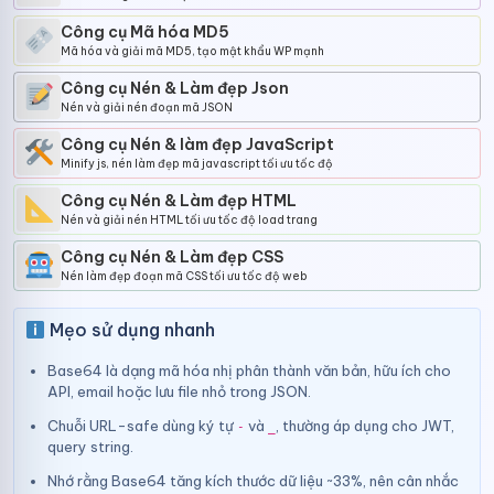
Công cụ Mã hóa MD5
Mã hóa và giải mã MD5, tạo mật khẩu WP mạnh
Công cụ Nén & Làm đẹp Json
Nén và giải nén đoạn mã JSON
Công cụ Nén & làm đẹp JavaScript
Minify js, nén làm đẹp mã javascript tối ưu tốc độ
Công cụ Nén & Làm đẹp HTML
Nén và giải nén HTML tối ưu tốc độ load trang
Công cụ Nén & Làm đẹp CSS
Nén làm đẹp đoạn mã CSS tối ưu tốc độ web
Mẹo sử dụng nhanh
Base64 là dạng mã hóa nhị phân thành văn bản, hữu ích cho
API, email hoặc lưu file nhỏ trong JSON.
Chuỗi URL-safe dùng ký tự
và
, thường áp dụng cho JWT,
-
_
query string.
Nhớ rằng Base64 tăng kích thước dữ liệu ~33%, nên cân nhắc