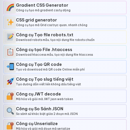
Gradient CSS Generator
Công cụ tạo mã gradient css tự động
CSS grid generator
Công cụ tạo mã Grid css trực quan, nhanh chóng
Công cụ Tạo file robots.txt
Download robots mẫu, tạo nội dung file robots chuẩn
Công cụ tạo File .htaccess
Download htaccess mẫu, tạo nội dung file htaccess
Công cụ Tạo QR code
Tạo và download mã QR code Online miễn phí
Công cụ Tạo slug tiếng việt
Tạo đường dẫn viết liền không dấu tiếng việt
Công cụ JWT decode
Mã hóa và giải mã JWT json web token
Công cụ So Sánh JSON
So sánh sử khác biệt giữa 2 đoạn mã JSON
Công cụ Unserialize
Mã hóa và giải mã đoạn mã serialize