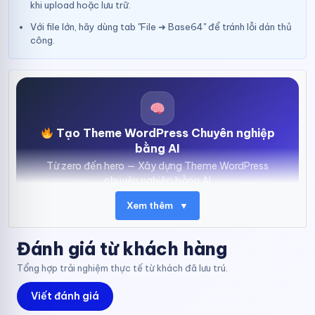
khi upload hoặc lưu trữ.
Với file lớn, hãy dùng tab "File ➜ Base64" để tránh lỗi dán thủ
công.
Tạo Theme WordPress Chuyên nghiệp
bằng AI
Từ zero đến hero — Xây dựng Theme WordPress
chuyên nghiệp bằng AI
Chỉ từ
999K
Xem thêm
▼
Đăng ký ngay
Đánh giá từ khách hàng
Tổng hợp trải nghiệm thực tế từ khách đã lưu trú.
Trong thế giới công nghệ thông tin hiện đại,
Base64 Decoder
Viết đánh giá
đóng vai trò quan trọng trong việc mã hóa và giải mã dữ liệu.
Việc hiểu rõ về Base64 và cách sử dụng các công cụ hỗ trợ là vô