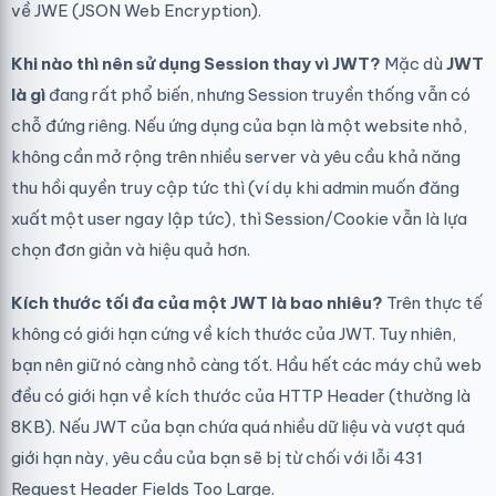
về JWE (JSON Web Encryption).
Khi nào thì nên sử dụng Session thay vì JWT?
Mặc dù
JWT
là gì
đang rất phổ biến, nhưng Session truyền thống vẫn có
chỗ đứng riêng. Nếu ứng dụng của bạn là một website nhỏ,
không cần mở rộng trên nhiều server và yêu cầu khả năng
thu hồi quyền truy cập tức thì (ví dụ khi admin muốn đăng
xuất một user ngay lập tức), thì Session/Cookie vẫn là lựa
chọn đơn giản và hiệu quả hơn.
Kích thước tối đa của một JWT là bao nhiêu?
Trên thực tế
không có giới hạn cứng về kích thước của JWT. Tuy nhiên,
bạn nên giữ nó càng nhỏ càng tốt. Hầu hết các máy chủ web
đều có giới hạn về kích thước của HTTP Header (thường là
8KB). Nếu JWT của bạn chứa quá nhiều dữ liệu và vượt quá
giới hạn này, yêu cầu của bạn sẽ bị từ chối với lỗi 431
Request Header Fields Too Large.