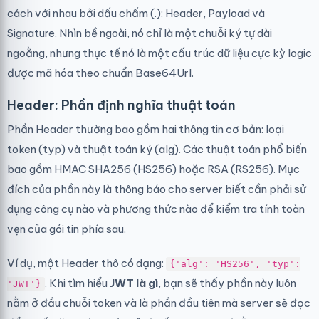
cách với nhau bởi dấu chấm (.): Header, Payload và
Signature. Nhìn bề ngoài, nó chỉ là một chuỗi ký tự dài
ngoằng, nhưng thực tế nó là một cấu trúc dữ liệu cực kỳ logic
được mã hóa theo chuẩn Base64Url.
Header: Phần định nghĩa thuật toán
Phần Header thường bao gồm hai thông tin cơ bản: loại
token (typ) và thuật toán ký (alg). Các thuật toán phổ biến
bao gồm HMAC SHA256 (HS256) hoặc RSA (RS256). Mục
đích của phần này là thông báo cho server biết cần phải sử
dụng công cụ nào và phương thức nào để kiểm tra tính toàn
vẹn của gói tin phía sau.
Ví dụ, một Header thô có dạng:
{'alg': 'HS256', 'typ':
. Khi tìm hiểu
JWT là gì
, bạn sẽ thấy phần này luôn
'JWT'}
nằm ở đầu chuỗi token và là phần đầu tiên mà server sẽ đọc