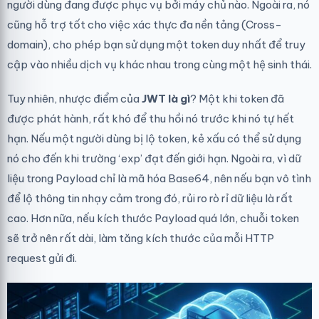
người dùng đang được phục vụ bởi máy chủ nào. Ngoài ra, nó
cũng hỗ trợ tốt cho việc xác thực đa nền tảng (Cross-
domain), cho phép bạn sử dụng một token duy nhất để truy
cập vào nhiều dịch vụ khác nhau trong cùng một hệ sinh thái.
Tuy nhiên, nhược điểm của
JWT là gì
? Một khi token đã
được phát hành, rất khó để thu hồi nó trước khi nó tự hết
hạn. Nếu một người dùng bị lộ token, kẻ xấu có thể sử dụng
nó cho đến khi trường ‘exp’ đạt đến giới hạn. Ngoài ra, vì dữ
liệu trong Payload chỉ là mã hóa Base64, nên nếu bạn vô tình
để lộ thông tin nhạy cảm trong đó, rủi ro rò rỉ dữ liệu là rất
cao. Hơn nữa, nếu kích thước Payload quá lớn, chuỗi token
sẽ trở nên rất dài, làm tăng kích thước của mỗi HTTP
request gửi đi.