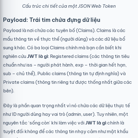
Cấu trúc chi tiết của một JSON Web Token
Payload: Trái tim chứa đựng dữ liệu
Payload là nơi chứa các tuyên bố (Claims). Claims là các
mẩu thông tin về thực thể (người dùng) và các dữ liệu bổ
sung khác. Có ba loại Claims chính mà bạn cần biết khi
nghiên cứu
JWT là gì
: Registered claims (các thông tin tiêu
chuẩn như iss – người phát hành, exp – thời gian hết hạn,
sub – chủ thể), Public claims (thông tin tự định nghĩa) và
Private claims (thông tin riêng tư được thống nhất giữa các
bên).
Đây là phần quan trọng nhất vì nó chứa các dữ liệu thực tế
như ID người dùng hay vai trò (admin, user). Tuy nhiên, một
nguyên tắc ‘sống còn’ khi làm việc với
JWT là gì
chính là
tuyệt đối không để các thông tin nhạy cảm như mật khẩu