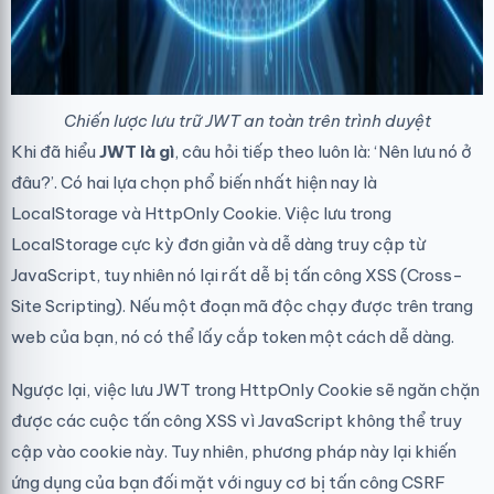
Chiến lược lưu trữ JWT an toàn trên trình duyệt
Khi đã hiểu
JWT là gì
, câu hỏi tiếp theo luôn là: ‘Nên lưu nó ở
đâu?’. Có hai lựa chọn phổ biến nhất hiện nay là
LocalStorage và HttpOnly Cookie. Việc lưu trong
LocalStorage cực kỳ đơn giản và dễ dàng truy cập từ
JavaScript, tuy nhiên nó lại rất dễ bị tấn công XSS (Cross-
Site Scripting). Nếu một đoạn mã độc chạy được trên trang
web của bạn, nó có thể lấy cắp token một cách dễ dàng.
Ngược lại, việc lưu JWT trong HttpOnly Cookie sẽ ngăn chặn
được các cuộc tấn công XSS vì JavaScript không thể truy
cập vào cookie này. Tuy nhiên, phương pháp này lại khiến
ứng dụng của bạn đối mặt với nguy cơ bị tấn công CSRF