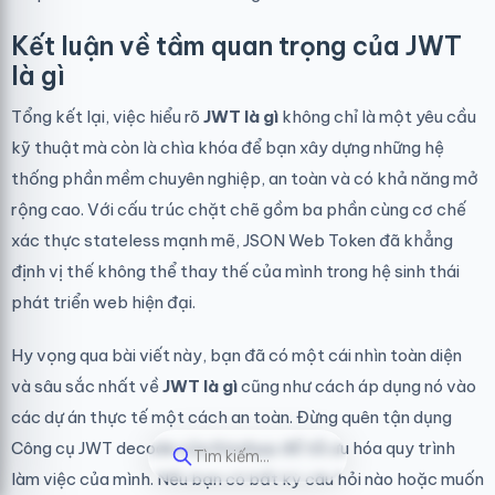
Kết luận về tầm quan trọng của JWT
là gì
Tổng kết lại, việc hiểu rõ
JWT là gì
không chỉ là một yêu cầu
kỹ thuật mà còn là chìa khóa để bạn xây dựng những hệ
thống phần mềm chuyên nghiệp, an toàn và có khả năng mở
rộng cao. Với cấu trúc chặt chẽ gồm ba phần cùng cơ chế
xác thực stateless mạnh mẽ, JSON Web Token đã khẳng
định vị thế không thể thay thế của mình trong hệ sinh thái
phát triển web hiện đại.
Hy vọng qua bài viết này, bạn đã có một cái nhìn toàn diện
và sâu sắc nhất về
JWT là gì
cũng như cách áp dụng nó vào
các dự án thực tế một cách an toàn. Đừng quên tận dụng
Công cụ JWT decode
của KiraApp để tối ưu hóa quy trình
Tìm kiếm...
làm việc của mình. Nếu bạn có bất kỳ câu hỏi nào hoặc muốn