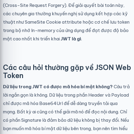
(Cross-Site Request Forgery). Để giải quyết bài toán này,
các chuyên gia thường khuyến nghị sử dụng kết hợp các kỹ
thuật như SameSite Cookie attribute hoặc cơ chế lưu token
trong bộ nhớ In-memory của ứng dụng để đạt được độ bảo
mật cao nhất khi triển khai
JWT là gì
.
Các câu hỏi thường gặp về JSON Web
Token
Dữ liệu trong JWT có được mã hóa bí mật không?
Câu trả
lời ngắn gọn là không. Dữ liệu trong phần Header và Payload
chỉ được mã hóa Base64Url để dễ dàng truyền tải qua
mạng. Bất kỳ ai cũng có thể giải mã nó để đọc nội dung. Chỉ
có phần Signature là đảm bảo dữ liệu không bị thay đổi. Nếu
bạn muốn mã hóa bí mật dữ liệu bên trong, bạn nên tìm hiểu