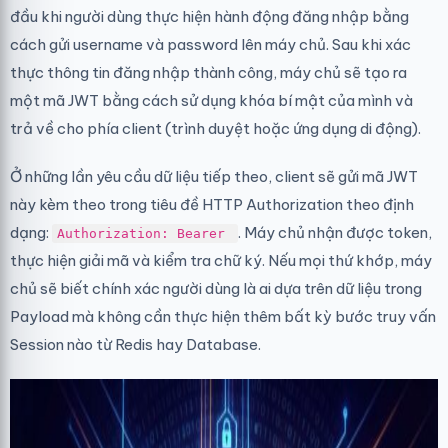
đầu khi người dùng thực hiện hành động đăng nhập bằng
cách gửi username và password lên máy chủ. Sau khi xác
thực thông tin đăng nhập thành công, máy chủ sẽ tạo ra
một mã JWT bằng cách sử dụng khóa bí mật của mình và
trả về cho phía client (trình duyệt hoặc ứng dụng di động).
Ở những lần yêu cầu dữ liệu tiếp theo, client sẽ gửi mã JWT
này kèm theo trong tiêu đề HTTP Authorization theo định
dạng:
. Máy chủ nhận được token,
Authorization: Bearer
thực hiện giải mã và kiểm tra chữ ký. Nếu mọi thứ khớp, máy
chủ sẽ biết chính xác người dùng là ai dựa trên dữ liệu trong
Payload mà không cần thực hiện thêm bất kỳ bước truy vấn
Session nào từ Redis hay Database.