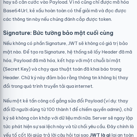
hay số căn cước vào Payload. Vì nó cũng chỉ được mã hóa
Base64Url, kẻ xấu hoàn toàn có thể giải mã và đọc được
các thông tin này nếu chúng đánh cắp được token.
Signature: Bức tường bảo mật cuối cùng
Nếu không có phần Signature, JWT sẽ không có giá trị bảo
mật nào. Để tạo ra Signature, hệ thống sẽ lấy Header đã mã
hóa, Payload đã mã hóa, kết hợp với một chuỗi bí mật
(Secret Key) và chạy qua thuật toán đã khai báo trong
Header. Chữ ký này đảm bảo rằng thông tin không bị thay
đổi trong quá trình truyền tải qua internet.
Nếu một kẻ tấn công cố gắng sửa đổi Payload (ví dụ: thay
đổi ID người dùng từ 100 thành 1 để chiếm quyền admin), chữ
ký sẽ không còn khớp với dữ liệu mới nữa. Server sẽ ngay lập
tức phát hiện sự sai lệch này và từ chối yêu cầu. Đây chính là
yếu tố cốt lõi giúp trả lời câu hỏi tại sao
JWT là gì
lại an toàn