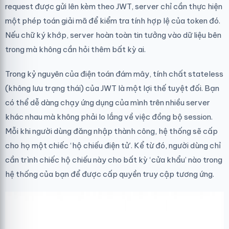
request được gửi lên kèm theo JWT, server chỉ cần thực hiện
một phép toán giải mã để kiểm tra tính hợp lệ của token đó.
Nếu chữ ký khớp, server hoàn toàn tin tưởng vào dữ liệu bên
trong mà không cần hỏi thêm bất kỳ ai.
Trong kỷ nguyên của điện toán đám mây, tính chất stateless
(không lưu trạng thái) của JWT là một lợi thế tuyệt đối. Bạn
có thể dễ dàng chạy ứng dụng của mình trên nhiều server
khác nhau mà không phải lo lắng về việc đồng bộ session.
Mỗi khi người dùng đăng nhập thành công, hệ thống sẽ cấp
cho họ một chiếc ‘hộ chiếu điện tử’. Kể từ đó, người dùng chỉ
cần trình chiếc hộ chiếu này cho bất kỳ ‘cửa khẩu’ nào trong
hệ thống của bạn để được cấp quyền truy cập tương ứng.