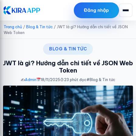
Duong Vu Van
Đăng nhập
đã tải
Miễn phí mẫu website tin tức
28/5/2026
Trang chủ
/
Blog & Tin tức
/
JWT là gì? Hướng dẫn chi tiết về JSON
Web Token
BLOG & TIN TỨC
JWT là gì? Hướng dẫn chi tiết về JSON Web
Token
✍️
Admin
18/11/2025
23 phút đọc
#
Blog & Tin tức