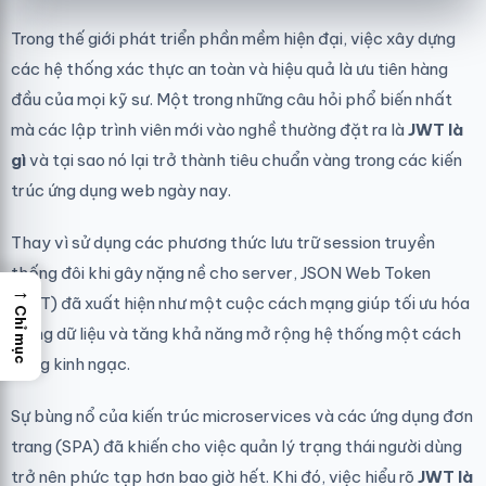
Trong thế giới phát triển phần mềm hiện đại, việc xây dựng
các hệ thống xác thực an toàn và hiệu quả là ưu tiên hàng
đầu của mọi kỹ sư. Một trong những câu hỏi phổ biến nhất
mà các lập trình viên mới vào nghề thường đặt ra là
JWT là
gì
và tại sao nó lại trở thành tiêu chuẩn vàng trong các kiến
trúc ứng dụng web ngày nay.
Thay vì sử dụng các phương thức lưu trữ session truyền
thống đôi khi gây nặng nề cho server, JSON Web Token
→
(JWT) đã xuất hiện như một cuộc cách mạng giúp tối ưu hóa
Chỉ mục
luồng dữ liệu và tăng khả năng mở rộng hệ thống một cách
đáng kinh ngạc.
Sự bùng nổ của kiến trúc microservices và các ứng dụng đơn
trang (SPA) đã khiến cho việc quản lý trạng thái người dùng
trở nên phức tạp hơn bao giờ hết. Khi đó, việc hiểu rõ
JWT là