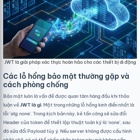
JWT là giải pháp xác thực hoàn hảo cho các thiết bị di động
Các lỗ hổng bảo mật thường gặp và
cách phòng chống
Bảo mật luôn là vấn đề được quan tâm hàng đầu khi thảo
luận về
JWT là gì
. Một trong những lỗ hổng kinh điển nhất là
lỗi ‘alg: none’. Trong kịch bản này, kẻ tấn công sẽ sửa đổi
Header của token để thiết lập thuật toán ký là ‘none’, sau
đó sửa đổi Payload tùy ý. Nếu server không được cấu hình
chặt chẽ, nó có thể chấp nhận token này mà không cần