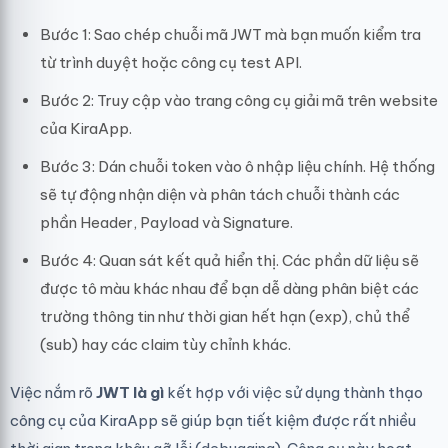
Bước 1: Sao chép chuỗi mã JWT mà bạn muốn kiểm tra
từ trình duyệt hoặc công cụ test API.
Bước 2: Truy cập vào trang công cụ giải mã trên website
của KiraApp.
Bước 3: Dán chuỗi token vào ô nhập liệu chính. Hệ thống
sẽ tự động nhận diện và phân tách chuỗi thành các
phần Header, Payload và Signature.
Bước 4: Quan sát kết quả hiển thị. Các phần dữ liệu sẽ
được tô màu khác nhau để bạn dễ dàng phân biệt các
trường thông tin như thời gian hết hạn (exp), chủ thể
(sub) hay các claim tùy chỉnh khác.
Việc nắm rõ
JWT là gì
kết hợp với việc sử dụng thành thạo
công cụ của KiraApp sẽ giúp bạn tiết kiệm được rất nhiều