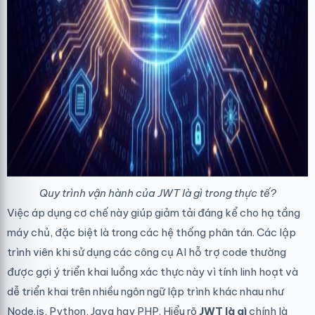
Quy trình vận hành của JWT là gì trong thực tế?
Việc áp dụng cơ chế này giúp giảm tải đáng kể cho hạ tầng
máy chủ, đặc biệt là trong các hệ thống phân tán. Các lập
trình viên khi sử dụng các công cụ
AI hỗ trợ code
thường
được gợi ý triển khai luồng xác thực này vì tính linh hoạt và
dễ triển khai trên nhiều ngôn ngữ lập trình khác nhau như
Node.js, Python, Java hay PHP. Hiểu rõ
JWT là gì
chính là