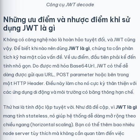
Công cụ JWT decode
Những ưu điểm và nhược điểm khi sử
dụng JWT là gì
Không có công nghệ nào là hoàn hảo tuyệt đối, và JWT cũng
vậy. Để biết khi nào nên dùng
JWT là gì
, chúng ta cần phân
tích kỹ hai mặt của vấn đề. Về ưu điểm, đầu tiên phải kể đến
tính nhỏ gọn. Do được mã hóa Base64Url, JWT có thể dễ
dàng được gửi qua URL, POST parameter hoặc bên trong
một HTTP Header. Điều này làm cho nó cực kỳ thân thiện với
các ứng dụng di động và môi trường có băng thông hạn chế.
Thứ hai là tính độc lập tuyệt vời. Như đã đề cập, vì
JWT là gì
mang tính stateless, nó giúp hệ thống dễ dàng mở rộng theo
chiều ngang (horizontal scaling). Bạn có thể thêm bao nhiêu
node server tùy thích mà không cần quan tâm đến việc