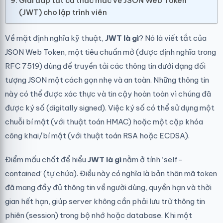
Giải đáp tất cả thắc mắc về JSON Web Token
(JWT) cho lập trình viên
Về mặt định nghĩa kỹ thuật,
JWT là gì
? Nó là viết tắt của
JSON Web Token, một tiêu chuẩn mở (được định nghĩa trong
RFC 7519
) dùng để truyền tải các thông tin dưới dạng đối
tượng JSON một cách gọn nhẹ và an toàn. Những thông tin
này có thể được xác thực và tin cậy hoàn toàn vì chúng đã
được ký số (digitally signed). Việc ký số có thể sử dụng một
chuỗi bí mật (với thuật toán HMAC) hoặc một cặp khóa
công khai/bí mật (với thuật toán RSA hoặc ECDSA).
Điểm mấu chốt để hiểu
JWT là gì
nằm ở tính ‘self-
contained’ (tự chứa). Điều này có nghĩa là bản thân mã token
đã mang đầy đủ thông tin về người dùng, quyền hạn và thời
gian hết hạn, giúp server không cần phải lưu trữ thông tin
phiên (session) trong bộ nhớ hoặc database. Khi một