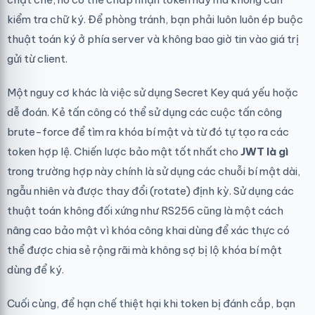
kiểm tra chữ ký. Để phòng tránh, bạn phải luôn luôn ép buộc
thuật toán ký ở phía server và không bao giờ tin vào giá trị
gửi từ client.
Một nguy cơ khác là việc sử dụng Secret Key quá yếu hoặc
dễ đoán. Kẻ tấn công có thể sử dụng các cuộc tấn công
brute-force để tìm ra khóa bí mật và từ đó tự tạo ra các
token hợp lệ. Chiến lược bảo mật tốt nhất cho
JWT là gì
trong trường hợp này chính là sử dụng các chuỗi bí mật dài,
ngẫu nhiên và được thay đổi (rotate) định kỳ. Sử dụng các
thuật toán không đối xứng như RS256 cũng là một cách
nâng cao bảo mật vì khóa công khai dùng để xác thực có
thể được chia sẻ rộng rãi mà không sợ bị lộ khóa bí mật
dùng để ký.
Cuối cùng, để hạn chế thiệt hại khi token bị đánh cắp, bạn