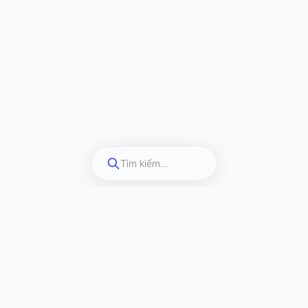
Tìm kiếm...
Đăng ký nhận ưu đãi
Đăng ký ngay để được giảm giá lên đến
50%
Gửi →