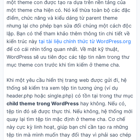
một theme con được tạo ra dựa trên nền tảng của
một theme cha hiện có. Nó kế thừa toàn bộ các đặc
điểm, chức năng và kiểu dáng từ parent theme
nhưng lại cho phép bạn sửa đổi chúng một cách độc
lập. Bạn có thể tham khảo thêm thông tin chi tiết về
kiến trúc này
tại tài liệu chính thức từ WordPress.org
để có cái nhìn tổng quan nhất. Về mặt kỹ thuật,
WordPress sẽ ưu tiên đọc các tệp tin nằm trong thư
mục theme con trước khi tìm kiếm ở theme cha.
Khi một yêu cầu hiển thị trang web được gửi đi, hệ
thống sẽ kiểm tra xem tệp tin tương ứng (ví dụ
header.php hoặc single.php) có tồn tại trong thư mục
child theme trong WordPress
hay không. Nếu có,
tệp tin đó sẽ được thực thi. Nếu không, hệ thống mới
quay lại tìm tệp tin mặc định ở theme cha. Cơ chế
này cực kỳ linh hoạt, giúp bạn chỉ cần tạo ra những
tệp tin mà mình muốn thay đổi thay vì phải sao chép