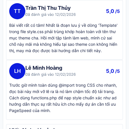
Trần Thị Thu Thủy
TT
5,0
/5
Đã đánh giá vào 12/02/2026
Bài viết rất có tâm! Nhất là đoạn lưu ý về dòng 'Template'
trong file style.css phải trùng khớp hoàn toàn với tên thư
mục theme cha. Hồi mới tập tành làm web, mình cứ sai
chỗ này mãi mà không hiểu tại sao theme con không hiển
thị, may mà đọc được bài hướng dẫn chi tiết này.
Lê Minh Hoàng
LH
5,0
/5
Đã đánh giá vào 12/02/2026
Trước giờ mình toàn dùng @import trong CSS cho nhanh,
đọc bài này mới vỡ lẽ ra là nó làm chậm tốc độ tải trang.
Cách dùng functions.php để nạp style chuẩn xác như ad
hướng dẫn thực sự rất hữu ích cho mấy dự án cần tối ưu
PageSpeed của mình.