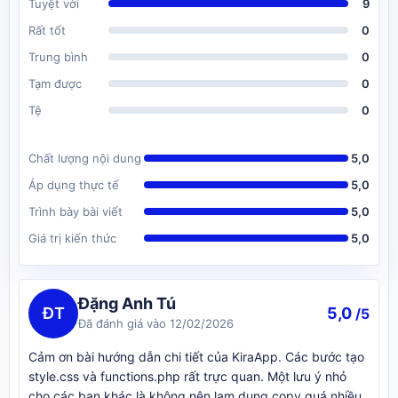
Tuyệt vời
9
Rất tốt
0
Trung bình
0
Tạm được
0
Tệ
0
Chất lượng nội dung
5,0
Áp dụng thực tế
5,0
Trình bày bài viết
5,0
Giá trị kiến thức
5,0
Đặng Anh Tú
ĐT
5,0
/5
Đã đánh giá vào 12/02/2026
Cảm ơn bài hướng dẫn chi tiết của KiraApp. Các bước tạo
style.css và functions.php rất trực quan. Một lưu ý nhỏ
cho các bạn khác là không nên lạm dụng copy quá nhiều