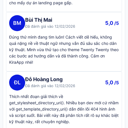
cho mấy dự án landing page gấp.
Bùi Thị Mai
BM
5,0
/5
Đã đánh giá vào 12/02/2026
Đúng thứ mình đang tìm luôn! Cách viết dễ hiểu, không
quá nặng nề về thuật ngữ nhưng vẫn đủ sâu sắc cho dân
kỹ thuật. Mình vừa thử tạo cho theme Twenty Twenty theo
các bước ad hướng dẫn và đã thành công. Cảm ơn
KiraApp nhé!
Đỗ Hoàng Long
ĐL
5,0
/5
Đã đánh giá vào 12/02/2026
Thích nhất đoạn giải thích về
get_stylesheet_directory_uri(). Nhiều bạn dev mới cứ nhầm
với get_template_directory_uri() dẫn đến lỗi 404 hình ảnh
và script suốt. Bài viết này đã phân tích rất rõ sự khác biệt
kỹ thuật này, rất chuyên nghiệp.