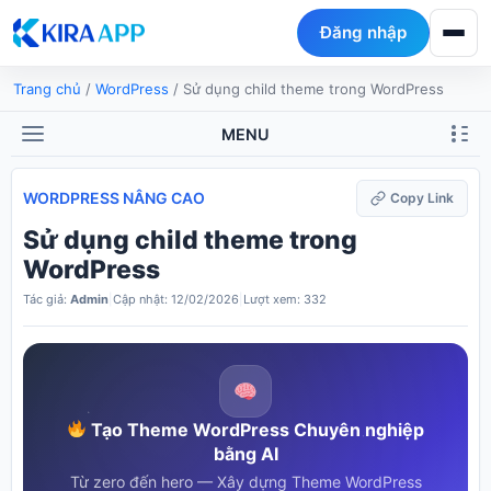
Đăng nhập
Trang chủ
/
WordPress
/
Sử dụng child theme trong WordPress
MENU
WORDPRESS NÂNG CAO
Copy Link
Sử dụng child theme trong
WordPress
Tác giả:
Admin
|
Cập nhật: 12/02/2026
|
Lượt xem: 332
Tạo Theme WordPress Chuyên nghiệp
bằng AI
Từ zero đến hero — Xây dựng Theme WordPress