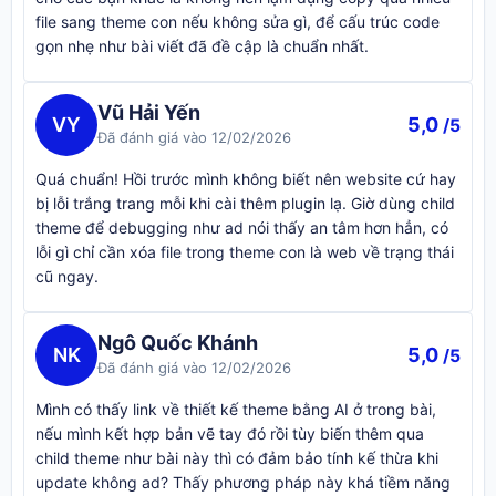
file sang theme con nếu không sửa gì, để cấu trúc code
gọn nhẹ như bài viết đã đề cập là chuẩn nhất.
Vũ Hải Yến
VY
5,0
/5
Đã đánh giá vào 12/02/2026
Quá chuẩn! Hồi trước mình không biết nên website cứ hay
bị lỗi trắng trang mỗi khi cài thêm plugin lạ. Giờ dùng child
theme để debugging như ad nói thấy an tâm hơn hẳn, có
lỗi gì chỉ cần xóa file trong theme con là web về trạng thái
cũ ngay.
Ngô Quốc Khánh
NK
5,0
/5
Đã đánh giá vào 12/02/2026
Mình có thấy link về thiết kế theme bằng AI ở trong bài,
nếu mình kết hợp bản vẽ tay đó rồi tùy biến thêm qua
child theme như bài này thì có đảm bảo tính kế thừa khi
update không ad? Thấy phương pháp này khá tiềm năng