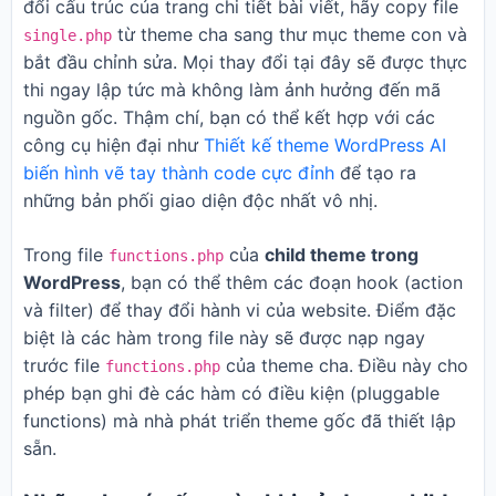
đổi cấu trúc của trang chi tiết bài viết, hãy copy file
từ theme cha sang thư mục theme con và
single.php
bắt đầu chỉnh sửa. Mọi thay đổi tại đây sẽ được thực
thi ngay lập tức mà không làm ảnh hưởng đến mã
nguồn gốc. Thậm chí, bạn có thể kết hợp với các
công cụ hiện đại như
Thiết kế theme WordPress AI
biến hình vẽ tay thành code cực đỉnh
để tạo ra
những bản phối giao diện độc nhất vô nhị.
Trong file
của
child theme trong
functions.php
WordPress
, bạn có thể thêm các đoạn hook (action
và filter) để thay đổi hành vi của website. Điểm đặc
biệt là các hàm trong file này sẽ được nạp ngay
trước file
của theme cha. Điều này cho
functions.php
phép bạn ghi đè các hàm có điều kiện (pluggable
functions) mà nhà phát triển theme gốc đã thiết lập
sẵn.