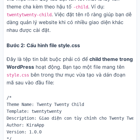
theme cha kèm theo hậu tố
. Ví dụ:
-child
. Việc đặt tên rõ ràng giúp bạn dễ
twentytwenty-child
dàng quản lý website khi có nhiều giao diện khác
nhau được cài đặt.
Bước 2: Cấu hình file style.css
Đây là tệp tin bắt buộc phải có để
child theme trong
WordPress
hoạt động. Bạn tạo một file mang tên
bên trong thư mục vừa tạo và dán đoạn
style.css
mã sau vào đầu file:
/*

Theme Name: Twenty Twenty Child

Template: twentytwenty

Description: Giao diện con tùy chỉnh cho Twenty Twenty
Author: KiraApp

Version: 1.0.0

*/