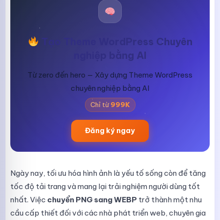
Tạo Theme WordPress Chuyên
nghiệp bằng AI
Từ zero đến hero — Xây dựng Theme WordPress
chuyên nghiệp bằng AI
Chỉ từ
999K
Đăng ký ngay
Ngày nay, tối ưu hóa hình ảnh là yếu tố sống còn để tăng
tốc độ tải trang và mang lại trải nghiệm người dùng tốt
nhất. Việc
chuyển PNG sang WEBP
trở thành một nhu
cầu cấp thiết đối với các nhà phát triển web, chuyên gia