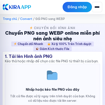
Đăng nhập
Trang chủ
/
Convert
/
Đổi PNG sang WEBP
CHUYỂN ĐỔI HÌNH ẢNH
Chuyển PNG sang WEBP online miễn phí
nén ảnh siêu nhẹ
Chuyển đổi Nhanh
Xử lý 100% Trên Trình duyệt
Giảm Kích thước File
1. Tải lên Hình ảnh PNG
Kéo thả hoặc nhấp để chọn các file PNG từ thiết bị của bạn.
Nhấp hoặc kéo file PNG vào đây
Tất cả file được xử lý ngay trên trình duyệt của bạn. Không
có dữ liệu nào được tải lên server.