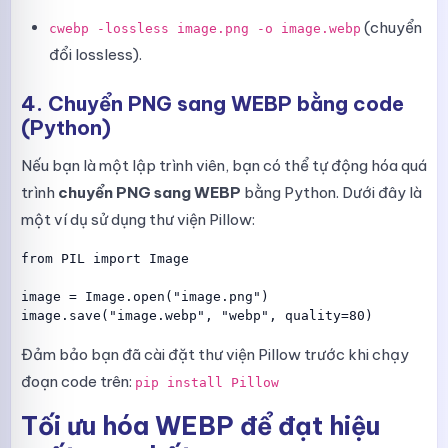
(chuyển
cwebp -lossless image.png -o image.webp
đổi lossless).
4. Chuyển PNG sang WEBP bằng code
(Python)
Nếu bạn là một lập trình viên, bạn có thể tự động hóa quá
trình
chuyển PNG sang WEBP
bằng Python. Dưới đây là
một ví dụ sử dụng thư viện Pillow:
from PIL import Image

image = Image.open("image.png")

Đảm bảo bạn đã cài đặt thư viện Pillow trước khi chạy
đoạn code trên:
pip install Pillow
Tối ưu hóa WEBP để đạt hiệu