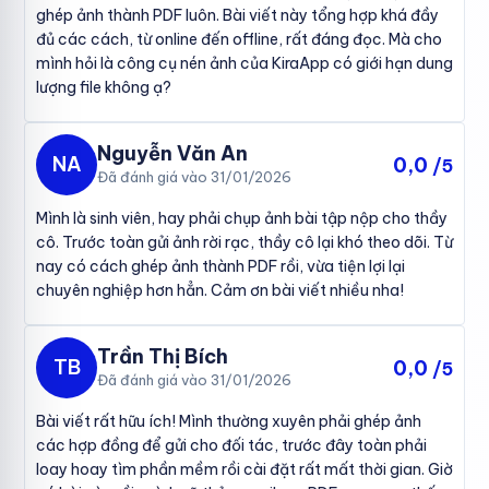
ghép ảnh thành PDF luôn. Bài viết này tổng hợp khá đầy
đủ các cách, từ online đến offline, rất đáng đọc. Mà cho
mình hỏi là công cụ nén ảnh của KiraApp có giới hạn dung
lượng file không ạ?
Nguyễn Văn An
NA
0,0
/5
Đã đánh giá vào 31/01/2026
Mình là sinh viên, hay phải chụp ảnh bài tập nộp cho thầy
cô. Trước toàn gửi ảnh rời rạc, thầy cô lại khó theo dõi. Từ
nay có cách ghép ảnh thành PDF rồi, vừa tiện lợi lại
chuyên nghiệp hơn hẳn. Cảm ơn bài viết nhiều nha!
Trần Thị Bích
TB
0,0
/5
Đã đánh giá vào 31/01/2026
Bài viết rất hữu ích! Mình thường xuyên phải ghép ảnh
các hợp đồng để gửi cho đối tác, trước đây toàn phải
loay hoay tìm phần mềm rồi cài đặt rất mất thời gian. Giờ