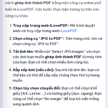
cách
ghép ảnh thành PDF
bằng một công cụ online phổ
biến là iLovePDF. Các bước thực hiện tương tự trên các
công cụ khác.
Truy cập trang web iLovePDF:
Mở trình duyệt
web và truy cập trang web
iLovePDF
.
Chọn công cụ “JPG to PDF”:
Trên trang chủ, tìm và
chọn công cụ “JPG to PDF”.
Tải ảnh lên:
Nhấn nút “Select JPG images” và chọn
các ảnh bạn muốn
ghép ảnh thành PDF
từ máy tính
của bạn. Bạn có thể chọn nhiều ảnh cùng lúc.
Sắp xếp ảnh (nếu cần):
Sau khi tải ảnh lên, bạn có
thể kéo và thả để sắp xếp chúng theo thứ tự mong
muốn.
Chọn tùy chọn chuyển đổi:
Bạn có thể chọn khổ
giấy (A4, Letter,…) và hướng giấy (dọc, ngang). Bạn
cũng có thể chọn “No margin” để loại bỏ viền trắng
xung quanh ảnh.