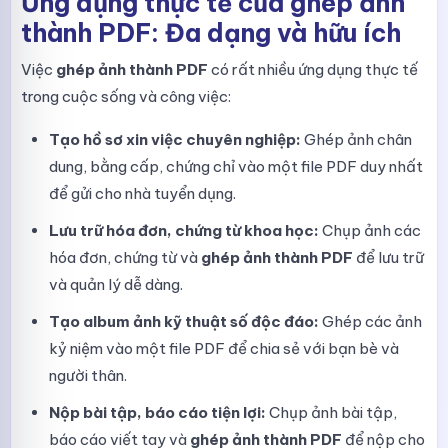
Ứng dụng thực tế của ghép ảnh
thành PDF: Đa dạng và hữu ích
Việc
ghép ảnh thành PDF
có rất nhiều ứng dụng thực tế
trong cuộc sống và công việc:
Tạo hồ sơ xin việc chuyên nghiệp:
Ghép ảnh chân
dung, bằng cấp, chứng chỉ vào một file PDF duy nhất
để gửi cho nhà tuyển dụng.
Lưu trữ hóa đơn, chứng từ khoa học:
Chụp ảnh các
hóa đơn, chứng từ và
ghép ảnh thành PDF
để lưu trữ
và quản lý dễ dàng.
Tạo album ảnh kỹ thuật số độc đáo:
Ghép các ảnh
kỷ niệm vào một file PDF để chia sẻ với bạn bè và
người thân.
Nộp bài tập, báo cáo tiện lợi:
Chụp ảnh bài tập,
báo cáo viết tay và
ghép ảnh thành PDF
để nộp cho