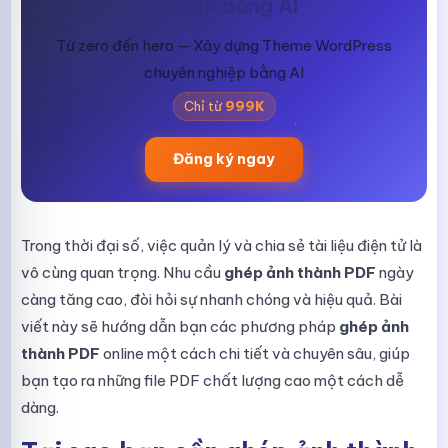
nghiệp bằng AI
Từ zero đến hero — Xây dựng Theme WordPress
chuyên nghiệp bằng AI
Chỉ từ
999K
Đăng ký ngay
Trong thời đại số, việc quản lý và chia sẻ tài liệu điện tử là
vô cùng quan trọng. Nhu cầu
ghép ảnh thành PDF
ngày
càng tăng cao, đòi hỏi sự nhanh chóng và hiệu quả. Bài
viết này sẽ hướng dẫn bạn các phương pháp
ghép ảnh
thành PDF
online một cách chi tiết và chuyên sâu, giúp
bạn tạo ra những file PDF chất lượng cao một cách dễ
dàng.