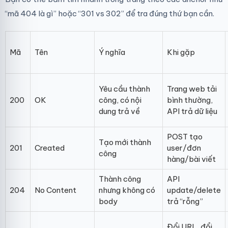
“mã 404 là gì” hoặc “301 vs 302” để tra đúng thứ bạn cần.
Mã
Tên
Ý nghĩa
Khi gặp
Yêu cầu thành
Trang web tải
200
OK
công, có nội
bình thường,
dung trả về
API trả dữ liệu
POST tạo
Tạo mới thành
201
Created
user/đơn
công
hàng/bài viết
Thành công
API
204
No Content
nhưng không có
update/delete
body
trả “rỗng”
Đổi URL, đổi