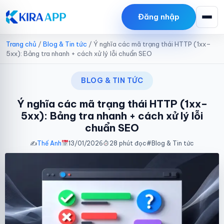
Thái Hữu Linh
Đăng nhập
đã tải
Plugin Kira SMTP
13/4/2026
Trang chủ
/
Blog & Tin tức
/
Ý nghĩa các mã trạng thái HTTP (1xx–
5xx): Bảng tra nhanh + cách xử lý lỗi chuẩn SEO
BLOG & TIN TỨC
Ý nghĩa các mã trạng thái HTTP (1xx–
5xx): Bảng tra nhanh + cách xử lý lỗi
chuẩn SEO
✍️
Thế Anh
13/01/2026
28 phút đọc
#
Blog & Tin tức