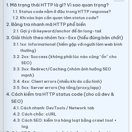
Mã trạng thái HTTP là gì? Vì sao quan trọng?
Status code nằm ở đâu trong HTTP response?
Khi nào bạn cần quan tâm status code?
Bảng tra nhanh mã HTTP phổ biến
Gợi ý rải keyword/anchor để ăn long-tail
Giải thích theo nhóm 1xx–5xx (hiểu đúng bản chất)
1xx: Informational (hiếm gặp với người làm web bình
thường)
2xx: Success (không phải lúc nào cũng “ổn” cho
SEO)
3xx: Redirect/Caching (nhóm ảnh hưởng SEO
mạnh)
4xx: Client errors (nhiều khi do cấu hình)
5xx: Server errors (hạ tầng/proxy/app)
Cách kiểm tra HTTP status code (cho cả dev &
SEO)
Cách nhanh: DevTools / Network tab
Cách chắc: cURL
Cách SEO: kiểm tra hàng loạt bằng crawl tool +
log