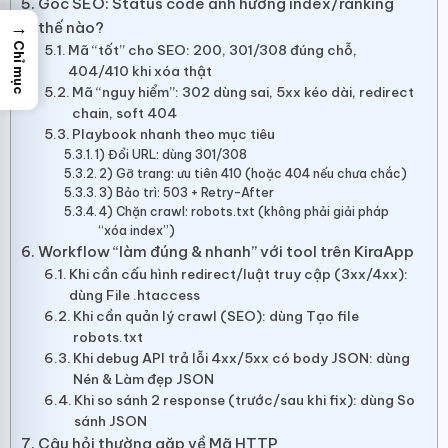
Góc SEO: Status code ảnh hưởng index/ranking
→
thế nào?
Chỉ mục
Mã “tốt” cho SEO: 200, 301/308 đúng chỗ,
404/410 khi xóa thật
Mã “nguy hiểm”: 302 dùng sai, 5xx kéo dài, redirect
chain, soft 404
Playbook nhanh theo mục tiêu
1) Đổi URL: dùng 301/308
2) Gỡ trang: ưu tiên 410 (hoặc 404 nếu chưa chắc)
3) Bảo trì: 503 + Retry-After
4) Chặn crawl: robots.txt (không phải giải pháp
“xóa index”)
Workflow “làm đúng & nhanh” với tool trên KiraApp
Khi cần cấu hình redirect/luật truy cập (3xx/4xx):
dùng File .htaccess
Khi cần quản lý crawl (SEO): dùng Tạo file
robots.txt
Khi debug API trả lỗi 4xx/5xx có body JSON: dùng
Nén & Làm đẹp JSON
Khi so sánh 2 response (trước/sau khi fix): dùng So
sánh JSON
Câu hỏi thường gặp về Mã HTTP