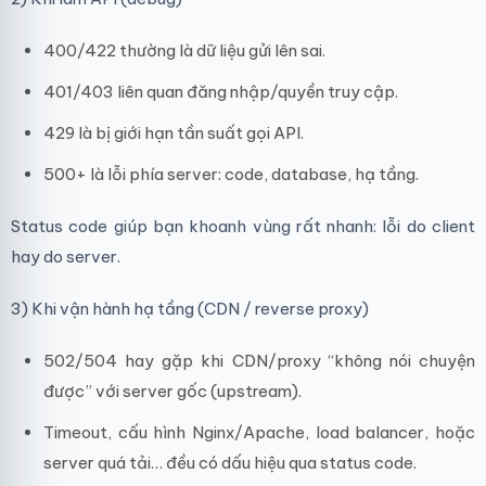
400/422 thường là dữ liệu gửi lên sai.
401/403 liên quan đăng nhập/quyền truy cập.
429 là bị giới hạn tần suất gọi API.
500+ là lỗi phía server: code, database, hạ tầng.
Status code giúp bạn khoanh vùng rất nhanh: lỗi do client
hay do server.
3) Khi vận hành hạ tầng (CDN / reverse proxy)
502/504 hay gặp khi CDN/proxy “không nói chuyện
được” với server gốc (upstream).
Timeout, cấu hình Nginx/Apache, load balancer, hoặc
server quá tải… đều có dấu hiệu qua status code.