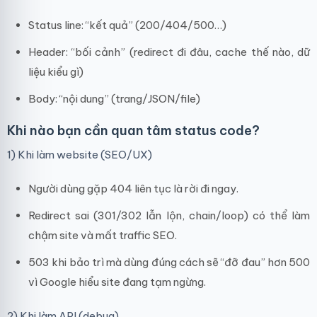
Status line: “kết quả” (200/404/500…)
Header: “bối cảnh” (redirect đi đâu, cache thế nào, dữ
liệu kiểu gì)
Body: “nội dung” (trang/JSON/file)
Khi nào bạn cần quan tâm status code?
1) Khi làm website (SEO/UX)
Người dùng gặp 404 liên tục là rời đi ngay.
Redirect sai (301/302 lẫn lộn, chain/loop) có thể làm
chậm site và mất traffic SEO.
503 khi bảo trì mà dùng đúng cách sẽ “đỡ đau” hơn 500
vì Google hiểu site đang tạm ngừng.
2) Khi làm API (debug)