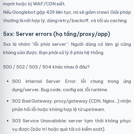
mạnh hoặc bị WAF/CDN siết.
Nếu Googlebot gặp 429 liên tục, nó sẽ giảm crawl. Giải pháp
thường là nới hợp lý, dùng retry/backoff, và tối ưu caching.
5xx: Server errors (hạ tầng/proxy/app)
5xx là nhóm “lỗi phía server”. Người dùng có làm gì cũng
không sửa được. Bạn phải xử lý ở phía hệ thống.
500 / 502 / 503 / 504 khác nhau ở đâu?
500 Internal Server Error: lỗi chung trong ứng
dụng/server. Bug code, config sai, lỗi runtime.
502 Bad Gateway: proxy/gateway (CDN, Nginx…) nhận
phản hồi lỗi hoặc không hợp lệ từ upstream.
503 Service Unavailable: server tạm thời không phục
vụ được (bảo trì hoặc quá tải có kiểm soát).