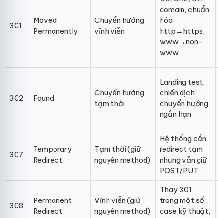
domain, chuẩn
Moved
Chuyển hướng
hóa
301
Permanently
vĩnh viễn
http→https,
www→non-
www
Landing test,
Chuyển hướng
chiến dịch,
302
Found
tạm thời
chuyển hướng
ngắn hạn
Hệ thống cần
Temporary
Tạm thời (giữ
redirect tạm
307
Redirect
nguyên method)
nhưng vẫn giữ
POST/PUT
Thay 301
Permanent
Vĩnh viễn (giữ
trong một số
308
Redirect
nguyên method)
case kỹ thuật,