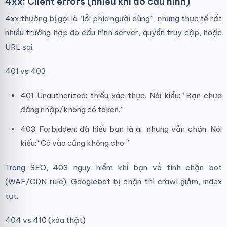
4xx: Client errors (nhiều khi do cấu hình)
4xx thường bị gọi là “lỗi phía người dùng”, nhưng thực tế rất
nhiều trường hợp do cấu hình server, quyền truy cập, hoặc
URL sai.
401 vs 403
401 Unauthorized: thiếu xác thực. Nói kiểu: “Bạn chưa
đăng nhập/không có token.”
403 Forbidden: đã hiểu bạn là ai, nhưng vẫn chặn. Nói
kiểu: “Có vào cũng không cho.”
Trong SEO, 403 nguy hiểm khi bạn vô tình chặn bot
(WAF/CDN rule). Googlebot bị chặn thì crawl giảm, index
tụt.
404 vs 410 (xóa thật)