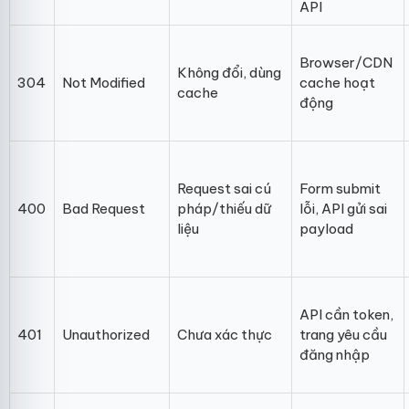
API
Browser/CDN
Không đổi, dùng
304
Not Modified
cache hoạt
cache
động
Request sai cú
Form submit
400
Bad Request
pháp/thiếu dữ
lỗi, API gửi sai
liệu
payload
API cần token,
401
Unauthorized
Chưa xác thực
trang yêu cầu
đăng nhập