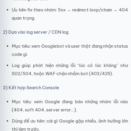
Ưu tiên fix theo nhóm: 5xx → redirect loop/chain → 404
quan trọng.
2) Dựa vào log server / CDN log
Mục tiêu: xem Googlebot và user thật đang nhận status
code gì.
Log giúp phát hiện những lỗi “lúc có lúc không” như
502/504, hoặc WAF chặn nhầm bot (403/429).
3) Kết hợp Search Console
Mục tiêu: xem Google đang báo những nhóm lỗi nào
(404, soft 404, server error…).
Dùng để ưu tiên: cái gì Google gặp nhiều, ảnh hưởng lớn
thì làm trước.