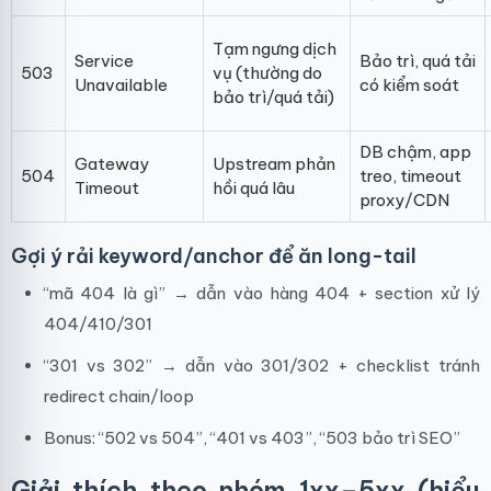
Tạm ngưng dịch
Service
Bảo trì, quá tải
503
vụ (thường do
Unavailable
có kiểm soát
bảo trì/quá tải)
DB chậm, app
Gateway
Upstream phản
504
treo, timeout
Timeout
hồi quá lâu
proxy/CDN
Gợi ý rải keyword/anchor để ăn long-tail
“mã 404 là gì” → dẫn vào hàng 404 + section xử lý
404/410/301
“301 vs 302” → dẫn vào 301/302 + checklist tránh
redirect chain/loop
Bonus: “502 vs 504”, “401 vs 403”, “503 bảo trì SEO”
Giải thích theo nhóm 1xx–5xx (hiểu