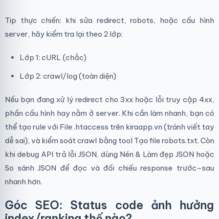
Tip thực chiến: khi sửa redirect, robots, hoặc cấu hình
server, hãy kiểm tra lại theo 2 lớp:
Lớp 1: cURL (chắc)
Lớp 2: crawl/log (toàn diện)
Nếu bạn đang xử lý redirect cho 3xx hoặc lỗi truy cập 4xx,
phần cấu hình hay nằm ở server. Khi cần làm nhanh, bạn có
thể tạo rule với File .htaccess trên kiraapp.vn (tránh viết tay
dễ sai), và kiểm soát crawl bằng tool Tạo file robots.txt. Còn
khi debug API trả lỗi JSON, dùng Nén & Làm đẹp JSON hoặc
So sánh JSON để đọc và đối chiếu response trước–sau
nhanh hơn.
Góc SEO: Status code ảnh hưởng
index/ranking thế nào?