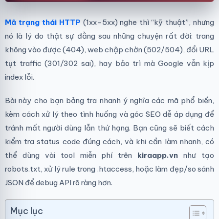
Mã trạng thái HTTP
(1xx–5xx) nghe thì “kỹ thuật”, nhưng
nó là lý do thật sự đằng sau những chuyện rất đời: trang
không vào được (404), web chập chờn (502/504), đổi URL
tụt traffic (301/302 sai), hay bảo trì mà Google vẫn kịp
index lỗi.
Bài này cho bạn bảng tra nhanh ý nghĩa các mã phổ biến,
kèm cách xử lý theo tình huống và góc SEO dễ áp dụng để
tránh mất người dùng lẫn thứ hạng. Bạn cũng sẽ biết cách
kiểm tra status code đúng cách, và khi cần làm nhanh, có
thể dùng vài tool miễn phí trên
kiraapp.vn
như tạo
robots.txt, xử lý rule trong .htaccess, hoặc làm đẹp/so sánh
JSON để debug API rõ ràng hơn.
Mục lục