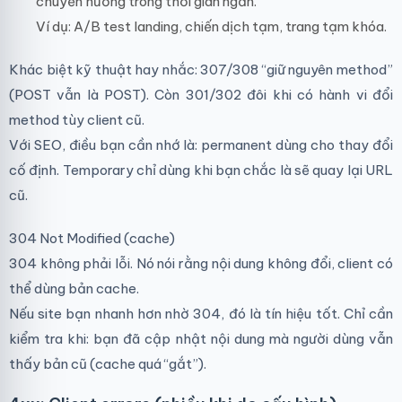
chuyển hướng trong thời gian ngắn.
Ví dụ: A/B test landing, chiến dịch tạm, trang tạm khóa.
Khác biệt kỹ thuật hay nhắc: 307/308 “giữ nguyên method”
(POST vẫn là POST). Còn 301/302 đôi khi có hành vi đổi
method tùy client cũ.
Với SEO, điều bạn cần nhớ là: permanent dùng cho thay đổi
cố định. Temporary chỉ dùng khi bạn chắc là sẽ quay lại URL
cũ.
304 Not Modified (cache)
304 không phải lỗi. Nó nói rằng nội dung không đổi, client có
thể dùng bản cache.
Nếu site bạn nhanh hơn nhờ 304, đó là tín hiệu tốt. Chỉ cần
kiểm tra khi: bạn đã cập nhật nội dung mà người dùng vẫn
thấy bản cũ (cache quá “gắt”).