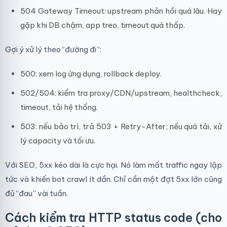
504 Gateway Timeout: upstream phản hồi quá lâu. Hay
gặp khi DB chậm, app treo, timeout quá thấp.
Gợi ý xử lý theo “đường đi”:
500: xem log ứng dụng, rollback deploy.
502/504: kiểm tra proxy/CDN/upstream, healthcheck,
timeout, tải hệ thống.
503: nếu bảo trì, trả 503 + Retry-After; nếu quá tải, xử
lý capacity và tối ưu.
Với SEO, 5xx kéo dài là cực hại. Nó làm mất traffic ngay lập
tức và khiến bot crawl ít dần. Chỉ cần một đợt 5xx lớn cũng
đủ “đau” vài tuần.
Cách kiểm tra HTTP status code (cho