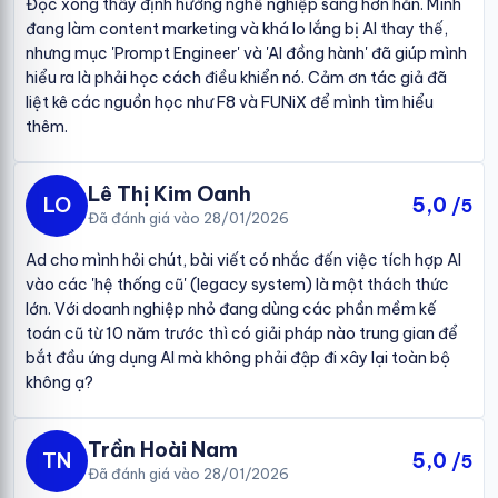
Đọc xong thấy định hướng nghề nghiệp sáng hơn hẳn. Mình
đang làm content marketing và khá lo lắng bị AI thay thế,
nhưng mục 'Prompt Engineer' và 'AI đồng hành' đã giúp mình
hiểu ra là phải học cách điều khiển nó. Cảm ơn tác giả đã
liệt kê các nguồn học như F8 và FUNiX để mình tìm hiểu
thêm.
Lê Thị Kim Oanh
LO
5,0
/5
Đã đánh giá vào 28/01/2026
Ad cho mình hỏi chút, bài viết có nhắc đến việc tích hợp AI
vào các 'hệ thống cũ' (legacy system) là một thách thức
lớn. Với doanh nghiệp nhỏ đang dùng các phần mềm kế
toán cũ từ 10 năm trước thì có giải pháp nào trung gian để
bắt đầu ứng dụng AI mà không phải đập đi xây lại toàn bộ
không ạ?
Trần Hoài Nam
TN
5,0
/5
Đã đánh giá vào 28/01/2026