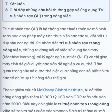
Kết luận
Giải đáp những câu hỏi thường gặp về ứng dụng Trí
tuệ nhân tạo (AI) trong công việc
Trí tuệ nhân tạo (AI) là hệ thống các thuật toán và mô hình
toán học cho phép máy tính thực hiện các tác vụ đòi hỏi tư
duy như con người. Khi nhắc đến
trí tuệ nhân tạo trong
công việc
, chúng ta đang nói về việc sử dụng học máy
(Machine learning), xử lý ngôn ngữ tự nhiên (NLP) và thị giác
máy tính để giải quyết các vấn đề nghiệp vụ cụ thể. Tầm
quan trọng của nó được thể hiện qua những con số biết nói từ
các tổ chức uy tín hàng đầu thế giới.
Theo nghiên cứu từ
McKinsey Global Institute
, AI có tiềm
năng đóng góp thêm 13.000 tỷ USD vào GDP toàn cầu vào
năm 2030. Điều này có nghĩa là
trí tuệ nhân tạo trong công
việc
sẽ tạo ra một cuộc cách mạng về giá trị thặng dư mà