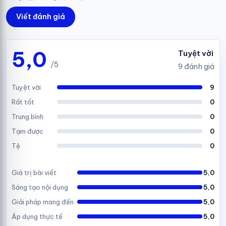
Viết đánh giá
5,0
Tuyệt vời
/5
9 đánh giá
Tuyệt vời
9
Rất tốt
0
Trung bình
0
Tạm được
0
Tệ
0
Giá trị bài viết
5,0
Sáng tạo nội dụng
5,0
Giải pháp mang đến
5,0
Áp dụng thực tế
5,0