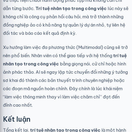
và thực hiện chuỗi hành động phức tạp mà không cần chỉ
dẫn từng bước.
Trí tuệ nhân tạo trong công việc
lúc này sẽ
không chỉ là công cụ phản hồi câu hỏi, mà trở thành những
đồng nghiệp ảo có khả năng tự quản lý dự án nhỏ, tự liên hệ
đối tác và báo cáo kết quả định kỳ.
Xu hướng làm việc đa phương thức (Multimodal) cũng sẽ trở
nên phổ biến. Nhân viên có thể giao tiếp với hệ thống
trí tuệ
nhân tạo trong công việc
bằng giọng nói, cử chỉ hoặc hình
ảnh phác thảo. AI sẽ ngay lập tức chuyển đổi những ý tưởng
sơ khai đó thành các bản thuyết trình chuyên nghiệp hoặc
các đoạn mã nguồn hoàn chỉnh. Đây chính là lúc khái niệm
“làm việc thông minh thay vì làm việc chăm chỉ” đạt đến
đỉnh cao nhất.
Kết luận
Tổng kết lại,
trí tuệ nhân tạo trong công việc
là một hành