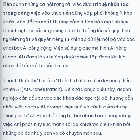
Bên cạnh những cơ hội rạng rỡ, việc đưa
trí tuệ nhân tạo
trong công việc
vào thực tiễn cũng vấp phải không ít khó
khăn. Vấn đề lớn nhất thường nằm ở tính bảo mật dữ liệu.
Doanh nghiệp cần xây dựng các lớp tường lửa và quy định
nghiêm ngặt về quyền riêng tư khi nạp dữ liệu nội bộ vào các
chatbot AI công cộng. Việc sử dụng các mô hình AI riêng
(Local AI) đang là xu hướng được nhiều tập đoàn lớn lựa
chọn để bảo vệ tài sản trí tuệ.
Thách thức thứ hai là sự thiếu hụt nhân sự có kỹ năng điều
khiển AI (AI Orchestration). Để khắc phục điều này, doanh
nghiệp cần đầu tư vào các khóa đào tạo nội bộ, hướng dẫn
nhân viên cách viết prompt hiệu quả và cách kiểm chứng
thông tin từ AI. Hãy nhớ rằng
trí tuệ nhân tạo trong công
việc
chỉ phát huy sức mạnh tối đa khi được điều khiển bởi
những bộ óc nhạy bén và có chuyên môn sâu.