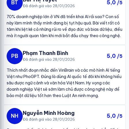
BT
5,0
/5
Đã đánh giá vào 28/01/2026
70% doanh nghiệp lớn ở VN đã triển khai AI rồi sao? Con số
này làm mình thấy mình đang bị tụt hậu quá. Bài viết rất có
tâm khi liệt kê cả những rủi ro về đạo đức và bias dữ liệu, điều
mà ít người quan tâm khi mới bắt đầu chạy theo công nghệ.
Phạm Thanh Bình
PB
5,0
/5
Đã đánh giá vào 28/01/2026
Thích nhất đoạn nhắc đến VinBrain và các mô hình AI tiếng
Việt như PhoGPT. Đúng là dùng AI quốc tế đôi khi không hiểu
sâu được ngữ cảnh và văn hóa Việt Nam. Hy vọng các
doanh nghiệp Việt sẽ sớm làm chủ được công nghệ này để
bảo mật dữ liệu tốt hơn theo Luật An ninh mạng.
Nguyễn Minh Hoàng
NH
5,0
/5
Đã đánh giá vào 28/01/2026