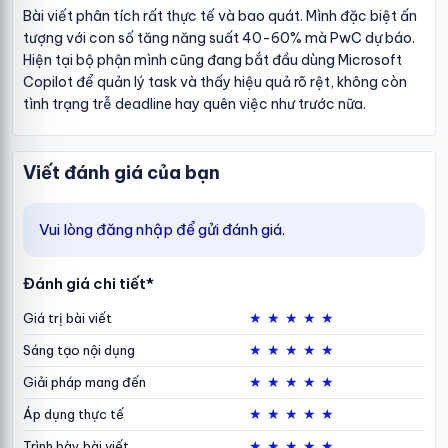
Bài viết phân tích rất thực tế và bao quát. Mình đặc biệt ấn
tượng với con số tăng năng suất 40-60% mà PwC dự báo.
Hiện tại bộ phận mình cũng đang bắt đầu dùng Microsoft
Copilot để quản lý task và thấy hiệu quả rõ rệt, không còn
tình trạng trễ deadline hay quên việc như trước nữa.
Viết đánh giá của bạn
Vui lòng đăng nhập để gửi đánh giá.
Đánh giá chi tiết*
★
★
★
★
★
Giá trị bài viết
★
★
★
★
★
Sáng tạo nội dụng
★
★
★
★
★
Giải pháp mang đến
★
★
★
★
★
Áp dụng thực tế
★
★
★
★
★
Trình bày bài viết