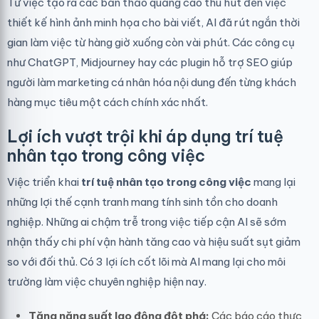
Từ việc tạo ra các bản thảo quảng cáo thu hút đến việc
thiết kế hình ảnh minh họa cho bài viết, AI đã rút ngắn thời
gian làm việc từ hàng giờ xuống còn vài phút. Các công cụ
như ChatGPT, Midjourney hay các plugin hỗ trợ SEO giúp
người làm marketing cá nhân hóa nội dung đến từng khách
hàng mục tiêu một cách chính xác nhất.
Lợi ích vượt trội khi áp dụng trí tuệ
nhân tạo trong công việc
Việc triển khai
trí tuệ nhân tạo trong công việc
mang lại
những lợi thế cạnh tranh mang tính sinh tồn cho doanh
nghiệp. Những ai chậm trễ trong việc tiếp cận AI sẽ sớm
nhận thấy chi phí vận hành tăng cao và hiệu suất sụt giảm
so với đối thủ. Có 3 lợi ích cốt lõi mà AI mang lại cho môi
trường làm việc chuyên nghiệp hiện nay.
Tăng năng suất lao động đột phá:
Các báo cáo thực