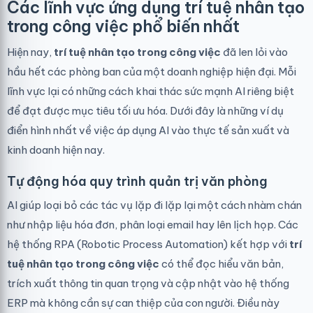
Các lĩnh vực ứng dụng trí tuệ nhân tạo
trong công việc phổ biến nhất
Hiện nay,
trí tuệ nhân tạo trong công việc
đã len lỏi vào
hầu hết các phòng ban của một doanh nghiệp hiện đại. Mỗi
lĩnh vực lại có những cách khai thác sức mạnh AI riêng biệt
để đạt được mục tiêu tối ưu hóa. Dưới đây là những ví dụ
điển hình nhất về việc áp dụng AI vào thực tế sản xuất và
kinh doanh hiện nay.
Tự động hóa quy trình quản trị văn phòng
AI giúp loại bỏ các tác vụ lặp đi lặp lại một cách nhàm chán
như nhập liệu hóa đơn, phân loại email hay lên lịch họp. Các
hệ thống RPA (Robotic Process Automation) kết hợp với
trí
tuệ nhân tạo trong công việc
có thể đọc hiểu văn bản,
trích xuất thông tin quan trọng và cập nhật vào hệ thống
ERP mà không cần sự can thiệp của con người. Điều này