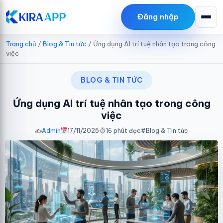
LY THAI DUONG
Đăng nhập
đã tải
Share code tin tức WordPress
18/4/2026
Trang chủ
/
Blog & Tin tức
/
Ứng dụng AI trí tuệ nhân tạo trong công
việc
BLOG & TIN TỨC
Ứng dụng AI trí tuệ nhân tạo trong công
việc
✍️
Admin
17/11/2025
16 phút đọc
#
Blog & Tin tức