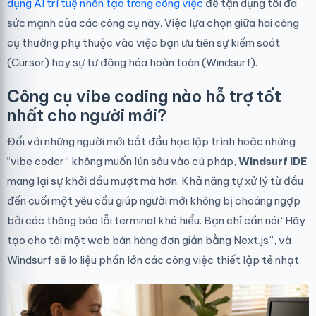
dụng AI trí tuệ nhân tạo trong công việc
để tận dụng tối đa
sức mạnh của các công cụ này. Việc lựa chọn giữa hai công
cụ thường phụ thuộc vào việc bạn ưu tiên sự kiểm soát
(Cursor) hay sự tự động hóa hoàn toàn (Windsurf).
Công cụ vibe coding nào hỗ trợ tốt
nhất cho người mới?
Đối với những người mới bắt đầu học lập trình hoặc những
“vibe coder” không muốn lún sâu vào cú pháp,
Windsurf IDE
mang lại sự khởi đầu mượt mà hơn. Khả năng tự xử lý từ đầu
đến cuối một yêu cầu giúp người mới không bị choáng ngợp
bởi các thông báo lỗi terminal khó hiểu. Bạn chỉ cần nói “Hãy
tạo cho tôi một web bán hàng đơn giản bằng Next.js”, và
Windsurf sẽ lo liệu phần lớn các công việc thiết lập tẻ nhạt.