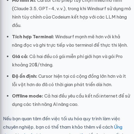
Mô hình AI:
Cursor cho phép tùy chọn nhiều mô hình
(Claude 3.5, GPT-4, v.v.), trong khi Windsurf sử dụng mô
hình tùy chỉnh của Codeium kết hợp với các LLM hàng
đầu.
Tích hợp Terminal:
Windsurf mạnh mẽ hơn với khả
năng đọc và ghi trực tiếp vào terminal để thực thi lệnh.
Giá cả:
Cả hai đều có gói miễn phí giới hạn và gói Pro
khoảng 20$/tháng.
Độ ổn định:
Cursor hiện tại có cộng đồng lớn hơn và ít
lỗi vặt hơn do đã có thời gian phát triển dài hơn.
Offline mode:
Cả hai đều yêu cầu kết nối internet để sử
dụng các tính năng AI nâng cao.
Nếu bạn quan tâm đến việc tối ưu hóa quy trình làm việc
chuyên nghiệp, bạn có thể tham khảo thêm về cách
Ứng