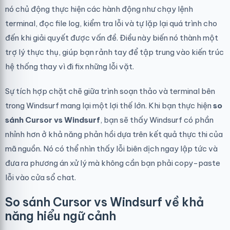
nó chủ động thực hiện các hành động như chạy lệnh
terminal, đọc file log, kiểm tra lỗi và tự lặp lại quá trình cho
đến khi giải quyết được vấn đề. Điều này biến nó thành một
trợ lý thực thụ, giúp bạn rảnh tay để tập trung vào kiến trúc
hệ thống thay vì đi fix những lỗi vặt.
Sự tích hợp chặt chẽ giữa trình soạn thảo và terminal bên
trong Windsurf mang lại một lợi thế lớn. Khi bạn thực hiện
so
sánh Cursor vs Windsurf
, bạn sẽ thấy Windsurf có phần
nhỉnh hơn ở khả năng phản hồi dựa trên kết quả thực thi của
mã nguồn. Nó có thể nhìn thấy lỗi biên dịch ngay lập tức và
đưa ra phương án xử lý mà không cần bạn phải copy-paste
lỗi vào cửa sổ chat.
So sánh Cursor vs Windsurf về khả
năng hiểu ngữ cảnh