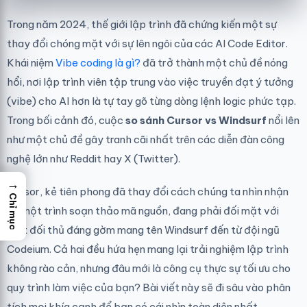
Trong năm 2024, thế giới lập trình đã chứng kiến một sự
thay đổi chóng mặt với sự lên ngôi của các AI Code Editor.
Khái niệm
Vibe coding là gì?
đã trở thành một chủ đề nóng
hổi, nơi lập trình viên tập trung vào việc truyền đạt ý tưởng
(vibe) cho AI hơn là tự tay gõ từng dòng lệnh logic phức tạp.
Trong bối cảnh đó, cuộc
so sánh Cursor vs Windsurf
nổi lên
như một chủ đề gây tranh cãi nhất trên các diễn đàn công
nghệ lớn như Reddit hay X (Twitter).
→
Cursor, kẻ tiên phong đã thay đổi cách chúng ta nhìn nhận
Chỉ mục
về một trình soạn thảo mã nguồn, đang phải đối mặt với
một đối thủ đáng gờm mang tên Windsurf đến từ đội ngũ
Codeium. Cả hai đều hứa hẹn mang lại trải nghiệm lập trình
không rào cản, nhưng đâu mới là công cụ thực sự tối ưu cho
quy trình làm việc của bạn? Bài viết này sẽ đi sâu vào phân
tích mọi khía cạnh để bạn có cái nhìn toàn diện nhất.