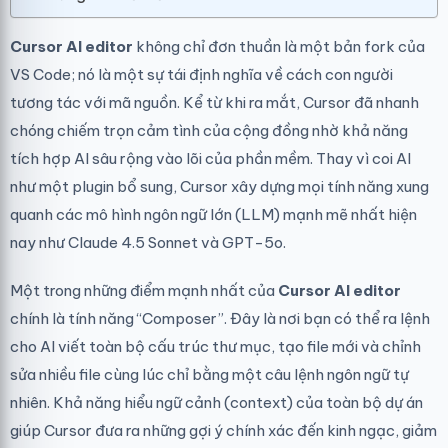
Cursor AI editor
không chỉ đơn thuần là một bản fork của
VS Code; nó là một sự tái định nghĩa về cách con người
tương tác với mã nguồn. Kể từ khi ra mắt, Cursor đã nhanh
chóng chiếm trọn cảm tình của cộng đồng nhờ khả năng
tích hợp AI sâu rộng vào lõi của phần mềm. Thay vì coi AI
như một plugin bổ sung, Cursor xây dựng mọi tính năng xung
quanh các mô hình ngôn ngữ lớn (LLM) mạnh mẽ nhất hiện
nay như Claude 4.5 Sonnet và GPT-5o.
Một trong những điểm mạnh nhất của
Cursor AI editor
chính là tính năng “Composer”. Đây là nơi bạn có thể ra lệnh
cho AI viết toàn bộ cấu trúc thư mục, tạo file mới và chỉnh
sửa nhiều file cùng lúc chỉ bằng một câu lệnh ngôn ngữ tự
nhiên. Khả năng hiểu ngữ cảnh (context) của toàn bộ dự án
giúp Cursor đưa ra những gợi ý chính xác đến kinh ngạc, giảm