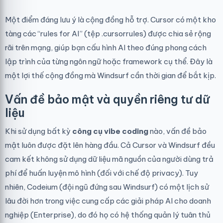
Một điểm đáng lưu ý là cộng đồng hỗ trợ. Cursor có một kho
tàng các “rules for AI” (tệp .cursorrules) được chia sẻ rộng
rãi trên mạng, giúp bạn cấu hình AI theo đúng phong cách
lập trình của từng ngôn ngữ hoặc framework cụ thể. Đây là
một lợi thế cộng đồng mà Windsurf cần thời gian để bắt kịp.
Vấn đề bảo mật và quyền riêng tư dữ
liệu
Khi sử dụng bất kỳ
công cụ vibe coding
nào, vấn đề bảo
mật luôn được đặt lên hàng đầu. Cả Cursor và Windsurf đều
cam kết không sử dụng dữ liệu mã nguồn của người dùng trả
phí để huấn luyện mô hình (đối với chế độ privacy). Tuy
nhiên, Codeium (đội ngũ đứng sau Windsurf) có một lịch sử
lâu đời hơn trong việc cung cấp các giải pháp AI cho doanh
nghiệp (Enterprise), do đó họ có hệ thống quản lý tuân thủ