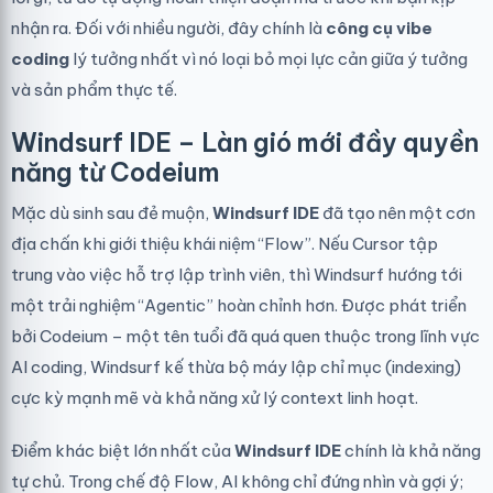
nhận ra. Đối với nhiều người, đây chính là
công cụ vibe
coding
lý tưởng nhất vì nó loại bỏ mọi lực cản giữa ý tưởng
và sản phẩm thực tế.
Windsurf IDE – Làn gió mới đầy quyền
năng từ Codeium
Mặc dù sinh sau đẻ muộn,
Windsurf IDE
đã tạo nên một cơn
địa chấn khi giới thiệu khái niệm “Flow”. Nếu Cursor tập
trung vào việc hỗ trợ lập trình viên, thì Windsurf hướng tới
một trải nghiệm “Agentic” hoàn chỉnh hơn. Được phát triển
bởi Codeium – một tên tuổi đã quá quen thuộc trong lĩnh vực
AI coding, Windsurf kế thừa bộ máy lập chỉ mục (indexing)
cực kỳ mạnh mẽ và khả năng xử lý context linh hoạt.
Điểm khác biệt lớn nhất của
Windsurf IDE
chính là khả năng
tự chủ. Trong chế độ Flow, AI không chỉ đứng nhìn và gợi ý;