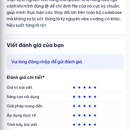
cảnh khi mình dùng @ để chỉ định file của nó cực kỳ chuẩn,
giúp mình thực hiện các thay đổi lớn trên toàn bộ codebase
mà không sợ bị sót. Đúng là kỷ nguyên vibe coding có khác,
hiệu suất tăng rõ rệt.
Viết đánh giá của bạn
Vui lòng đăng nhập để gửi đánh giá.
Đánh giá chi tiết*
★
★
★
★
★
Giá trị bài viết
★
★
★
★
★
Sáng tạo nội dụng
★
★
★
★
★
Giải pháp mang đến
★
★
★
★
★
Áp dụng thực tế
★
★
★
★
★
Trình bày bài viết