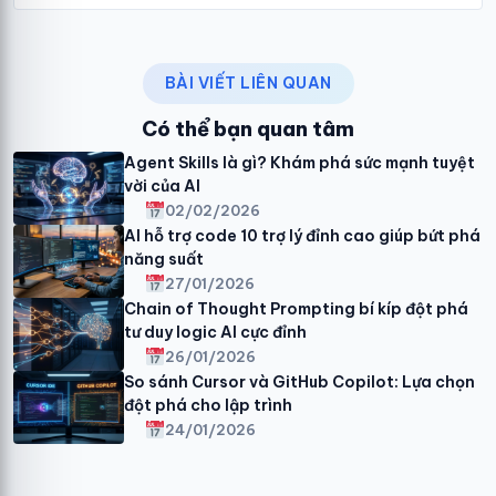
BÀI VIẾT LIÊN QUAN
Có thể bạn quan tâm
Agent Skills là gì? Khám phá sức mạnh tuyệt
vời của AI
02/02/2026
AI hỗ trợ code 10 trợ lý đỉnh cao giúp bứt phá
năng suất
27/01/2026
Chain of Thought Prompting bí kíp đột phá
tư duy logic AI cực đỉnh
26/01/2026
So sánh Cursor và GitHub Copilot: Lựa chọn
đột phá cho lập trình
24/01/2026