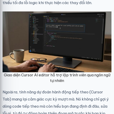
thiểu tối đa lỗi logic khi thực hiện các thay đổi lớn.
Giao diện Cursor AI editor hỗ trợ lập trình viên qua ngôn ngữ
tự nhiên
Ngoài ra, tính năng dự đoán hành động tiếp theo (Cursor
Tab) mang lại cảm giác cực kỳ mượt mà. Nó không chỉ gợi ý
dòng code tiếp theo mà còn hiểu bạn đang định đi đâu, sửa
lỗi gì, từ đó tự động hoàn thiện đoạn mã trước khi bạn kịp