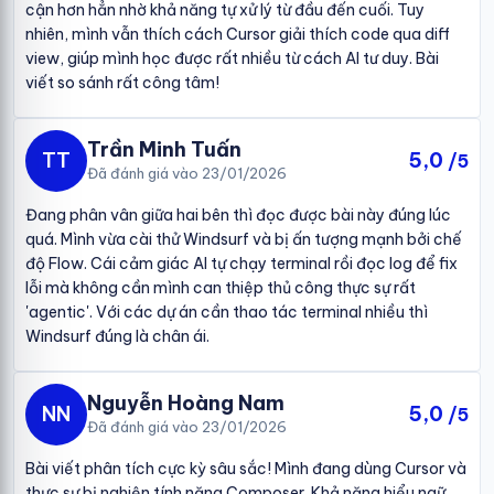
cận hơn hẳn nhờ khả năng tự xử lý từ đầu đến cuối. Tuy
nhiên, mình vẫn thích cách Cursor giải thích code qua diff
view, giúp mình học được rất nhiều từ cách AI tư duy. Bài
viết so sánh rất công tâm!
Trần Minh Tuấn
TT
5,0
/5
Đã đánh giá vào 23/01/2026
Đang phân vân giữa hai bên thì đọc được bài này đúng lúc
quá. Mình vừa cài thử Windsurf và bị ấn tượng mạnh bởi chế
độ Flow. Cái cảm giác AI tự chạy terminal rồi đọc log để fix
lỗi mà không cần mình can thiệp thủ công thực sự rất
'agentic'. Với các dự án cần thao tác terminal nhiều thì
Windsurf đúng là chân ái.
Nguyễn Hoàng Nam
NN
5,0
/5
Đã đánh giá vào 23/01/2026
Bài viết phân tích cực kỳ sâu sắc! Mình đang dùng Cursor và
thực sự bị nghiện tính năng Composer. Khả năng hiểu ngữ