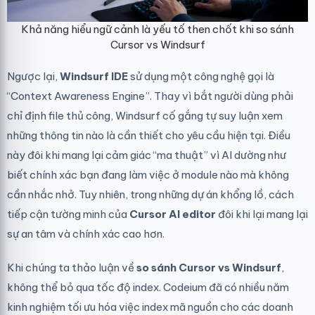
Khả năng hiểu ngữ cảnh là yếu tố then chốt khi so sánh
Cursor vs Windsurf
Ngược lại,
Windsurf IDE
sử dụng một công nghệ gọi là
“Context Awareness Engine”. Thay vì bắt người dùng phải
chỉ định file thủ công, Windsurf cố gắng tự suy luận xem
những thông tin nào là cần thiết cho yêu cầu hiện tại. Điều
này đôi khi mang lại cảm giác “ma thuật” vì AI dường như
biết chính xác bạn đang làm việc ở module nào mà không
cần nhắc nhở. Tuy nhiên, trong những dự án khổng lồ, cách
tiếp cận tường minh của
Cursor AI editor
đôi khi lại mang lại
sự an tâm và chính xác cao hơn.
Khi chúng ta thảo luận về
so sánh Cursor vs Windsurf
,
không thể bỏ qua tốc độ index. Codeium đã có nhiều năm
kinh nghiệm tối ưu hóa việc index mã nguồn cho các doanh