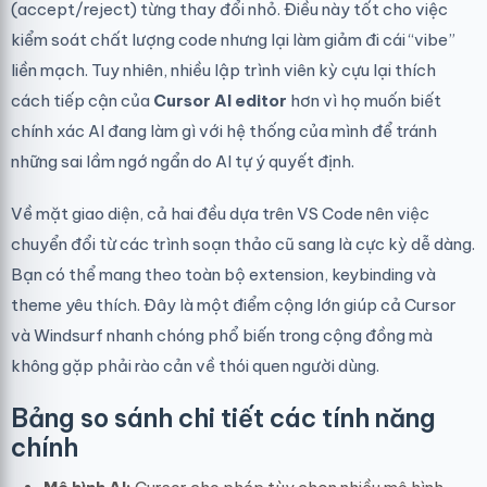
(accept/reject) từng thay đổi nhỏ. Điều này tốt cho việc
kiểm soát chất lượng code nhưng lại làm giảm đi cái “vibe”
liền mạch. Tuy nhiên, nhiều lập trình viên kỳ cựu lại thích
cách tiếp cận của
Cursor AI editor
hơn vì họ muốn biết
chính xác AI đang làm gì với hệ thống của mình để tránh
những sai lầm ngớ ngẩn do AI tự ý quyết định.
Về mặt giao diện, cả hai đều dựa trên VS Code nên việc
chuyển đổi từ các trình soạn thảo cũ sang là cực kỳ dễ dàng.
Bạn có thể mang theo toàn bộ extension, keybinding và
theme yêu thích. Đây là một điểm cộng lớn giúp cả Cursor
và Windsurf nhanh chóng phổ biến trong cộng đồng mà
không gặp phải rào cản về thói quen người dùng.
Bảng so sánh chi tiết các tính năng
chính