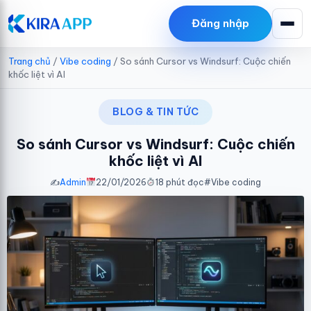
PHONG THUY GT
Đăng nhập
đã tải
Plugin Kira Tiktok
18/7/2026
Trang chủ
/
Vibe coding
/
So sánh Cursor vs Windsurf: Cuộc chiến
khốc liệt vì AI
BLOG & TIN TỨC
So sánh Cursor vs Windsurf: Cuộc chiến
khốc liệt vì AI
✍️
Admin
22/01/2026
18 phút đọc
#
Vibe coding