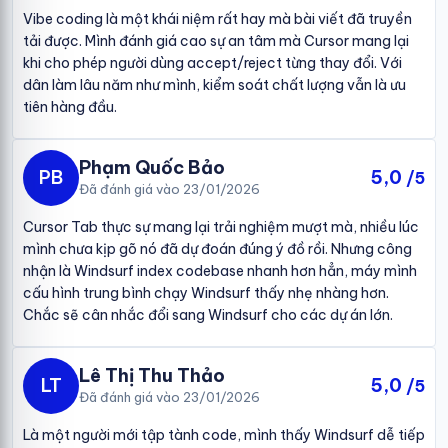
Vibe coding là một khái niệm rất hay mà bài viết đã truyền
tải được. Mình đánh giá cao sự an tâm mà Cursor mang lại
khi cho phép người dùng accept/reject từng thay đổi. Với
dân làm lâu năm như mình, kiểm soát chất lượng vẫn là ưu
tiên hàng đầu.
Phạm Quốc Bảo
PB
5,0
/5
Đã đánh giá vào 23/01/2026
Cursor Tab thực sự mang lại trải nghiệm mượt mà, nhiều lúc
mình chưa kịp gõ nó đã dự đoán đúng ý đồ rồi. Nhưng công
nhận là Windsurf index codebase nhanh hơn hẳn, máy mình
cấu hình trung bình chạy Windsurf thấy nhẹ nhàng hơn.
Chắc sẽ cân nhắc đổi sang Windsurf cho các dự án lớn.
Lê Thị Thu Thảo
LT
5,0
/5
Đã đánh giá vào 23/01/2026
Là một người mới tập tành code, mình thấy Windsurf dễ tiếp