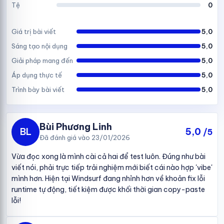
Tệ
0
Giá trị bài viết
5,0
Sáng tạo nội dụng
5,0
Giải pháp mang đến
5,0
Áp dụng thực tế
5,0
Trình bày bài viết
5,0
Bùi Phương Linh
BL
5,0
/5
Đã đánh giá vào 23/01/2026
Vừa đọc xong là mình cài cả hai để test luôn. Đúng như bài
viết nói, phải trực tiếp trải nghiệm mới biết cái nào hợp 'vibe'
mình hơn. Hiện tại Windsurf đang nhỉnh hơn về khoản fix lỗi
runtime tự động, tiết kiệm được khối thời gian copy-paste
lỗi!