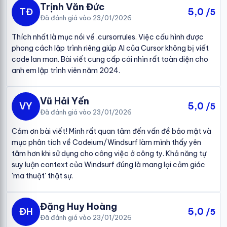
Trịnh Văn Đức
TĐ
5,0
/5
Đã đánh giá vào 23/01/2026
Thích nhất là mục nói về .cursorrules. Việc cấu hình được
phong cách lập trình riêng giúp AI của Cursor không bị viết
code lan man. Bài viết cung cấp cái nhìn rất toàn diện cho
anh em lập trình viên năm 2024.
Vũ Hải Yến
VY
5,0
/5
Đã đánh giá vào 23/01/2026
Cảm ơn bài viết! Mình rất quan tâm đến vấn đề bảo mật và
mục phân tích về Codeium/Windsurf làm mình thấy yên
tâm hơn khi sử dụng cho công việc ở công ty. Khả năng tự
suy luận context của Windsurf đúng là mang lại cảm giác
'ma thuật' thật sự.
Đặng Huy Hoàng
ĐH
5,0
/5
Đã đánh giá vào 23/01/2026