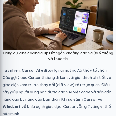
Công cụ vibe coding giúp rút ngắn khoảng cách giữa ý tưởng
và thực thi
Tuy nhiên,
Cursor AI editor
lại là một người thầy tốt hơn.
Các gợi ý của Cursor thường đi kèm với giải thích chi tiết và
giao diện xem trước thay đổi (diff view) rất trực quan. Điều
này giúp người dùng học được cách AI viết code và dần dần
nâng cao kỹ năng của bản thân. Khi
so sánh Cursor vs
Windsurf
về khía cạnh giáo dục, Cursor vẫn giữ vững vị thế
của mình.