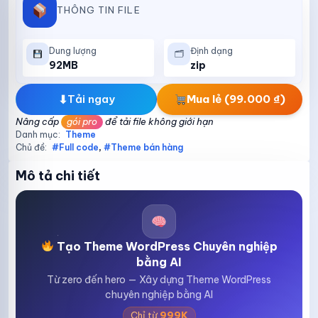
THÔNG TIN FILE
Dung lượng
Định dạng
🗂
92MB
zip
⬇
Tải ngay
Mua lẻ (99.000 ₫)
Nâng cấp
gói pro
để tải file không giới hạn
Danh mục:
Theme
Chủ đề:
#Full code
,
#Theme bán hàng
Mô tả chi tiết
Tạo Theme WordPress Chuyên nghiệp
bằng AI
Từ zero đến hero — Xây dựng Theme WordPress
chuyên nghiệp bằng AI
Chỉ từ
999K