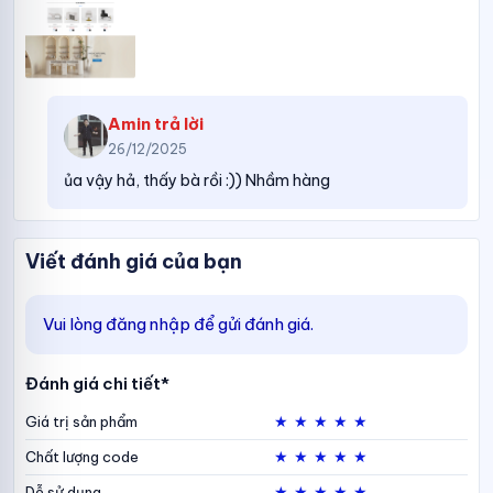
Amin
trả lời
26/12/2025
ủa vậy hả, thấy bà rồi :)) Nhầm hàng
Viết đánh giá của bạn
Vui lòng đăng nhập để gửi đánh giá.
Đánh giá chi tiết*
★
★
★
★
★
Giá trị sản phẩm
★
★
★
★
★
Chất lượng code
★
★
★
★
★
Dễ sử dụng