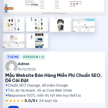
THEME
VERSION 1.0
Admin
15/12/2025
Mẫu Website Bán Hàng Miễn Phí Chuẩn SEO,
Dễ Cài Đặt
Chuẩn SEO Onpage, dễ index Google
Tốc độ tải nhanh, tối ưu Core Web Vitals
Responsive 100%, hiển thị tốt trên mọi thiết bị
★★★★★
★★★★★
5.0/5
⬇ 24 lượt tải