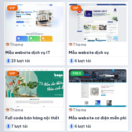
VIP
VIP
Theme
Theme
Mẫu website dịch vụ IT
Mẫu website dịch vụ
⬇
⬇
facebook
23 lượt tải
6 lượt tải
VIP
FREE
Theme
Theme
Full code bán hàng nội thất
Mẫu website cơ điện miễn phí
⬇
⬇
7 lượt tải
6 lượt tải