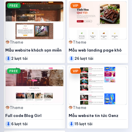
FREE
VIP
Theme
Theme
Mẫu website khách sạn miễn
Mẫu web landing page khô
⬇
⬇
phí
bò
2 lượt tải
26 lượt tải
FREE
VIP
Theme
Theme
Full code Blog Girl
Mẫu website tin tức Genz
⬇
⬇
6 lượt tải
15 lượt tải