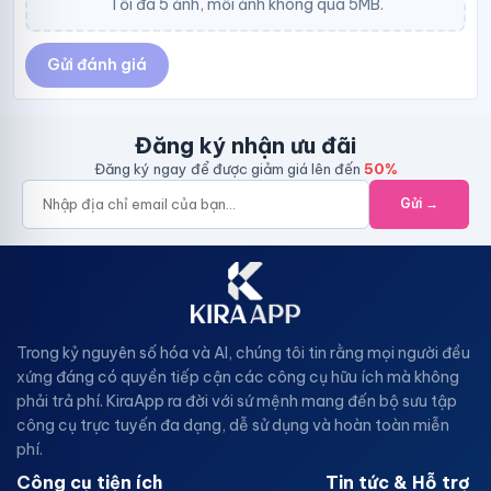
Tối đa 5 ảnh, mỗi ảnh không quá 5MB.
Gửi đánh giá
Đăng ký nhận ưu đãi
Đăng ký ngay để được giảm giá lên đến
50%
Gửi →
Trong kỷ nguyên số hóa và AI, chúng tôi tin rằng mọi người đều
xứng đáng có quyền tiếp cận các công cụ hữu ích mà không
phải trả phí. KiraApp ra đời với sứ mệnh mang đến bộ sưu tập
công cụ trực tuyến đa dạng, dễ sử dụng và hoàn toàn miễn
phí.
Công cụ tiện ích
Tin tức & Hỗ trợ