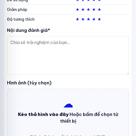
★
★
★
★
★
Giảm pháp
★
★
★
★
★
Độ tương thích
Nội dung đánh giá*
Hình ảnh (tùy chọn)
☁︎
Kéo thả hình vào đây
Hoặc bấm để chọn từ
thiết bị