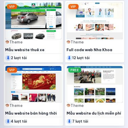
VIP
VIP
Theme
Theme
Mẫu website thuê xe
Full code web Nha Khoa
⬇
⬇
2 lượt tải
12 lượt tải
VIP
FREE
Theme
Theme
Mẫu website bán hàng thời
Mẫu website du lịch miễn phí
⬇
⬇
trang
4 lượt tải
7 lượt tải