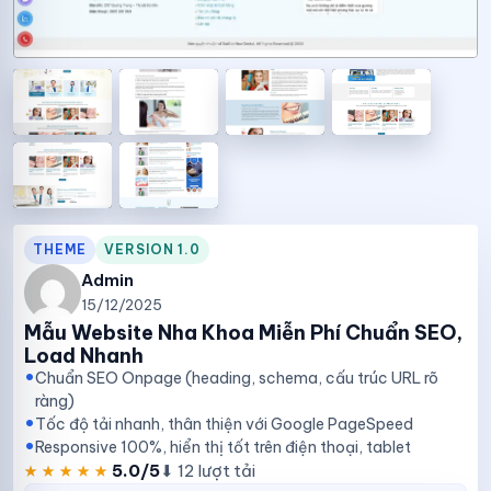
THEME
VERSION 1.0
Admin
15/12/2025
Mẫu Website Nha Khoa Miễn Phí Chuẩn SEO,
Load Nhanh
Chuẩn SEO Onpage (heading, schema, cấu trúc URL rõ
ràng)
Tốc độ tải nhanh, thân thiện với Google PageSpeed
Responsive 100%, hiển thị tốt trên điện thoại, tablet
★★★★★
★★★★★
5.0/5
⬇ 12 lượt tải