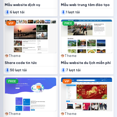
Mẫu website dịch vụ
Mẫu web trung tâm đào tạo
⬇
⬇
facebook
lái xe
6 lượt tải
1 lượt tải
VIP
FREE
Theme
Theme
Share code tin tức
Mẫu website du lịch miễn phí
⬇
⬇
WordPress
50 lượt tải
7 lượt tải
FREE
VIP
Theme
Theme