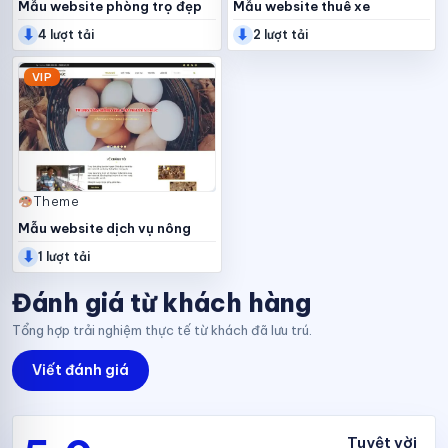
Mẫu website phòng trọ đẹp
Mẫu website thuê xe
⬇
⬇
4 lượt tải
2 lượt tải
VIP
Theme
Mẫu website dịch vụ nông
⬇
nghiệp
1 lượt tải
Đánh giá từ khách hàng
Tổng hợp trải nghiệm thực tế từ khách đã lưu trú.
Viết đánh giá
Tuyệt vời