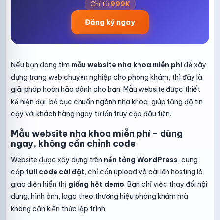
Chỉ từ
999K
Đăng ký ngay
Nếu bạn đang tìm
mẫu website nha khoa miễn phí
để xây
dựng trang web chuyên nghiệp cho phòng khám, thì đây là
giải pháp hoàn hảo dành cho bạn. Mẫu website được thiết
kế hiện đại, bố cục chuẩn ngành nha khoa, giúp tăng độ tin
cậy với khách hàng ngay từ lần truy cập đầu tiên.
Mẫu website nha khoa miễn phí – dùng
ngay, không cần chỉnh code
Website được xây dựng trên
nền tảng WordPress
, cung
cấp
full code cài đặt
, chỉ cần upload và cài lên hosting là
giao diện hiển thị
giống hệt demo
. Bạn chỉ việc thay đổi nội
dung, hình ảnh, logo theo thương hiệu phòng khám mà
không cần kiến thức lập trình.