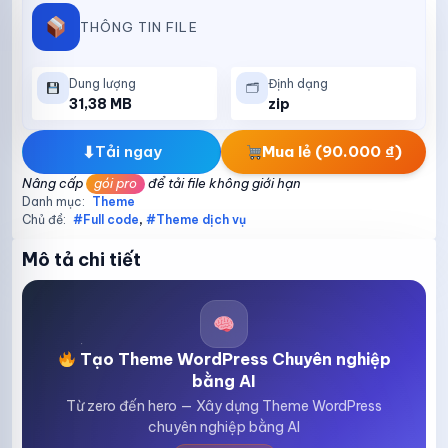
THÔNG TIN FILE
Dung lượng
Định dạng
🗂
31,38 MB
zip
⬇
Tải ngay
Mua lẻ (90.000 ₫)
Nâng cấp
gói pro
để tải file không giới hạn
Danh mục:
Theme
Chủ đề:
#Full code
,
#Theme dịch vụ
Mô tả chi tiết
Tạo Theme WordPress Chuyên nghiệp
bằng AI
Từ zero đến hero — Xây dựng Theme WordPress
chuyên nghiệp bằng AI