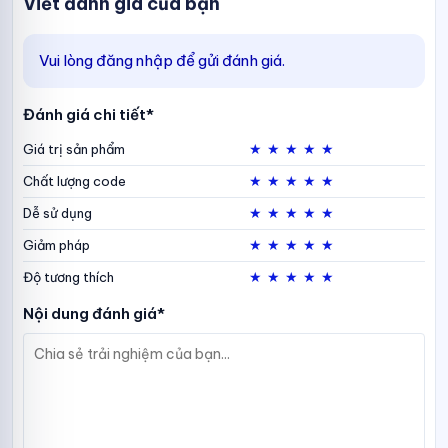
Viết đánh giá của bạn
Vui lòng đăng nhập để gửi đánh giá.
Đánh giá chi tiết*
★
★
★
★
★
Giá trị sản phẩm
★
★
★
★
★
Chất lượng code
★
★
★
★
★
Dễ sử dụng
★
★
★
★
★
Giảm pháp
★
★
★
★
★
Độ tương thích
Nội dung đánh giá*