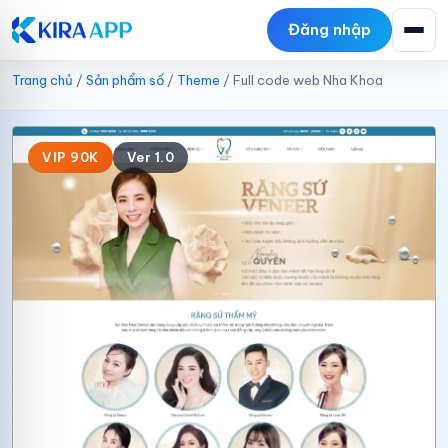
Đăng nhập
Trang chủ
/
Sản phẩm số
/
Theme
/
Full code web Nha Khoa
VIP 90K
Ver 1.0