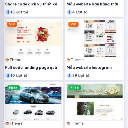
Share code dịch vụ thiết kế
Mẫu website bán hàng thời
⬇
⬇
web
trang
16 lượt tải
4 lượt tải
VIP
VIP
Theme
Theme
Full code landing page quà
Mẫu website Instagram
⬇
⬇
tết
10 lượt tải
29 lượt tải
FREE
FREE
Theme
Theme