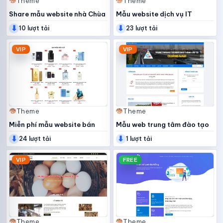
Theme
Theme
Share mẫu website nhà Chùa
Mẫu website dịch vụ IT
⬇
⬇
10 lượt tải
23 lượt tải
VIP
VIP
Theme
Theme
Miễn phí mẫu website bán
Mẫu web trung tâm đào tạo
⬇
⬇
hàng
lái xe
24 lượt tải
1 lượt tải
VIP
FREE
Theme
Theme