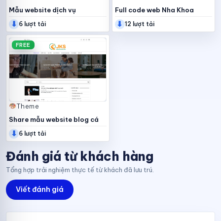
Mẫu website dịch vụ
Full code web Nha Khoa
⬇
⬇
facebook
6 lượt tải
12 lượt tải
FREE
Theme
Share mẫu website blog cá
⬇
nhân
6 lượt tải
Đánh giá từ khách hàng
Tổng hợp trải nghiệm thực tế từ khách đã lưu trú.
Viết đánh giá