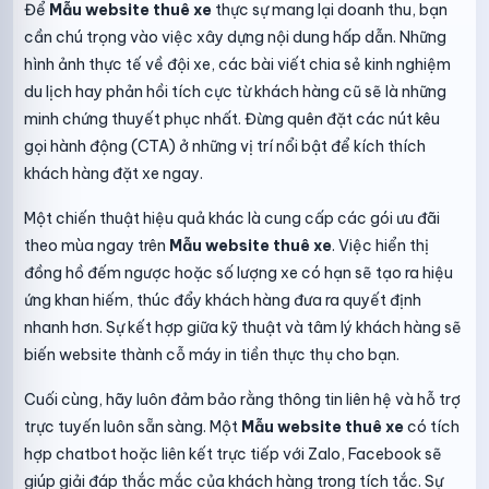
Để
Mẫu website thuê xe
thực sự mang lại doanh thu, bạn
cần chú trọng vào việc xây dựng nội dung hấp dẫn. Những
hình ảnh thực tế về đội xe, các bài viết chia sẻ kinh nghiệm
du lịch hay phản hồi tích cực từ khách hàng cũ sẽ là những
minh chứng thuyết phục nhất. Đừng quên đặt các nút kêu
gọi hành động (CTA) ở những vị trí nổi bật để kích thích
khách hàng đặt xe ngay.
Một chiến thuật hiệu quả khác là cung cấp các gói ưu đãi
theo mùa ngay trên
Mẫu website thuê xe
. Việc hiển thị
đồng hồ đếm ngược hoặc số lượng xe có hạn sẽ tạo ra hiệu
ứng khan hiếm, thúc đẩy khách hàng đưa ra quyết định
nhanh hơn. Sự kết hợp giữa kỹ thuật và tâm lý khách hàng sẽ
biến website thành cỗ máy in tiền thực thụ cho bạn.
Cuối cùng, hãy luôn đảm bảo rằng thông tin liên hệ và hỗ trợ
trực tuyến luôn sẵn sàng. Một
Mẫu website thuê xe
có tích
hợp chatbot hoặc liên kết trực tiếp với Zalo, Facebook sẽ
giúp giải đáp thắc mắc của khách hàng trong tích tắc. Sự