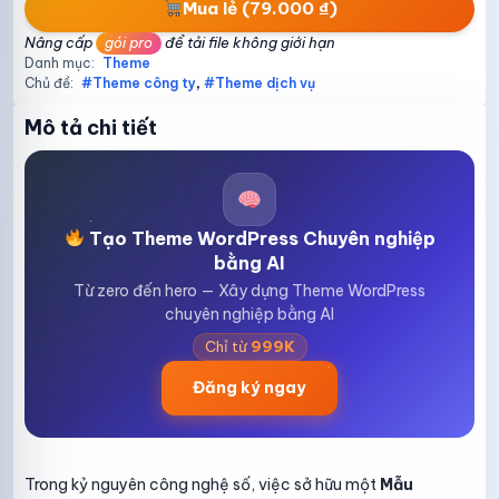
Mua lẻ (79.000 ₫)
Nâng cấp
gói pro
để tải file không giới hạn
Danh mục:
Theme
Chủ đề:
#Theme công ty
,
#Theme dịch vụ
Mô tả chi tiết
Tạo Theme WordPress Chuyên nghiệp
bằng AI
Từ zero đến hero — Xây dựng Theme WordPress
chuyên nghiệp bằng AI
Chỉ từ
999K
Đăng ký ngay
Trong kỷ nguyên công nghệ số, việc sở hữu một
Mẫu