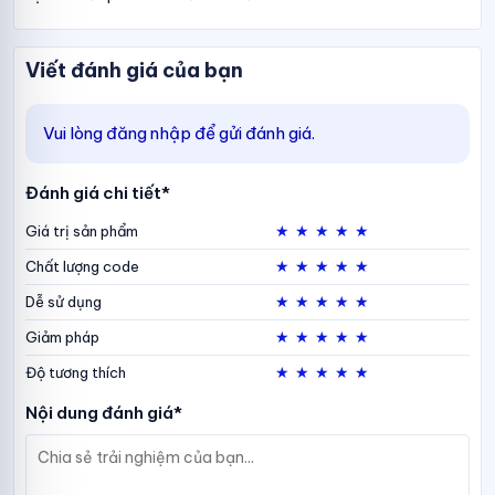
Viết đánh giá của bạn
Vui lòng đăng nhập để gửi đánh giá.
Đánh giá chi tiết*
★
★
★
★
★
Giá trị sản phẩm
★
★
★
★
★
Chất lượng code
★
★
★
★
★
Dễ sử dụng
★
★
★
★
★
Giảm pháp
★
★
★
★
★
Độ tương thích
Nội dung đánh giá*