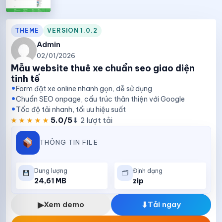
THEME
VERSION 1.0.2
Admin
02/01/2026
Mẫu website thuê xe chuẩn seo giao diện
tinh tế
Form đặt xe online nhanh gọn, dễ sử dụng
Chuẩn SEO onpage, cấu trúc thân thiện với Google
Tốc độ tải nhanh, tối ưu hiệu suất
★★★★★
★★★★★
5.0/5
⬇ 2 lượt tải
THÔNG TIN FILE
Dung lượng
Định dạng
🗂
24,61 MB
zip
▶
Xem demo
⬇
Tải ngay