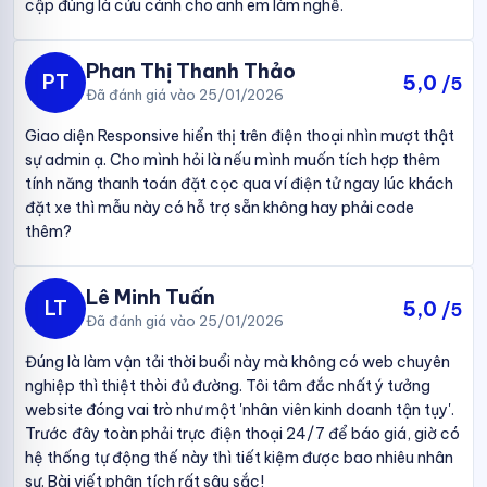
cập đúng là cứu cánh cho anh em làm nghề.
Phan Thị Thanh Thảo
PT
5,0
/5
Đã đánh giá vào 25/01/2026
Giao diện Responsive hiển thị trên điện thoại nhìn mượt thật
sự admin ạ. Cho mình hỏi là nếu mình muốn tích hợp thêm
tính năng thanh toán đặt cọc qua ví điện tử ngay lúc khách
đặt xe thì mẫu này có hỗ trợ sẵn không hay phải code
thêm?
Lê Minh Tuấn
LT
5,0
/5
Đã đánh giá vào 25/01/2026
Đúng là làm vận tải thời buổi này mà không có web chuyên
nghiệp thì thiệt thòi đủ đường. Tôi tâm đắc nhất ý tưởng
website đóng vai trò như một 'nhân viên kinh doanh tận tụy'.
Trước đây toàn phải trực điện thoại 24/7 để báo giá, giờ có
hệ thống tự động thế này thì tiết kiệm được bao nhiêu nhân
sự. Bài viết phân tích rất sâu sắc!