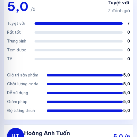
5,0
Tuyệt vời
/5
7 đánh giá
Tuyệt vời
7
Rất tốt
0
Trung bình
0
Tạm được
0
Tệ
0
Giá trị sản phẩm
5,0
Chất lượng code
5,0
Dễ sử dụng
5,0
Giảm pháp
5,0
Độ tương thích
5,0
Hoàng Anh Tuấn
HT
5,0
/5