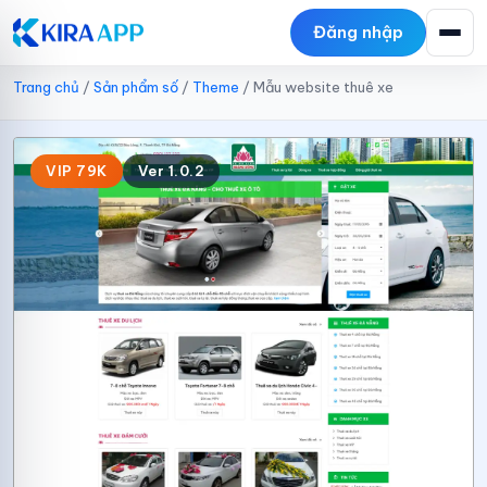
Đăng nhập
Trang chủ
/
Sản phẩm số
/
Theme
/
Mẫu website thuê xe
VIP 79K
Ver 1.0.2