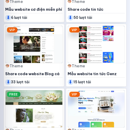
Theme
Theme
Mẫu website cơ điện miễn phí
Share code tin tức
⬇
⬇
WordPress
6 lượt tải
50 lượt tải
VIP
VIP
Theme
Theme
Share code website Blog cá
Mẫu website tin tức Genz
⬇
⬇
nhân
33 lượt tải
15 lượt tải
FREE
VIP