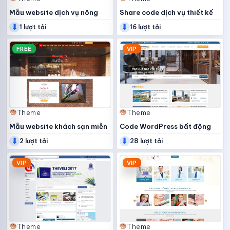
Mẫu website dịch vụ nông
Share code dịch vụ thiết kế
⬇
⬇
nghiệp
web
1 lượt tải
16 lượt tải
FREE
VIP
Theme
Theme
Mẫu website khách sạn miễn
Code WordPress bất động
⬇
⬇
phí
sản
2 lượt tải
28 lượt tải
VIP
VIP
Theme
Theme