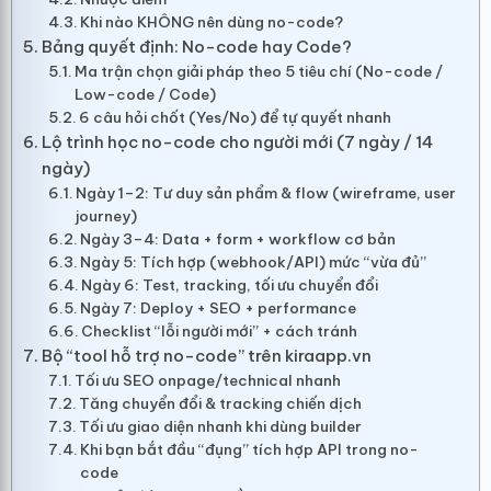
Khi nào KHÔNG nên dùng no-code?
Bảng quyết định: No-code hay Code?
Ma trận chọn giải pháp theo 5 tiêu chí (No-code /
Low-code / Code)
6 câu hỏi chốt (Yes/No) để tự quyết nhanh
Lộ trình học no-code cho người mới (7 ngày / 14
ngày)
Ngày 1–2: Tư duy sản phẩm & flow (wireframe, user
journey)
Ngày 3–4: Data + form + workflow cơ bản
Ngày 5: Tích hợp (webhook/API) mức “vừa đủ”
Ngày 6: Test, tracking, tối ưu chuyển đổi
Ngày 7: Deploy + SEO + performance
Checklist “lỗi người mới” + cách tránh
Bộ “tool hỗ trợ no-code” trên kiraapp.vn
Tối ưu SEO onpage/technical nhanh
Tăng chuyển đổi & tracking chiến dịch
Tối ưu giao diện nhanh khi dùng builder
Khi bạn bắt đầu “đụng” tích hợp API trong no-
code