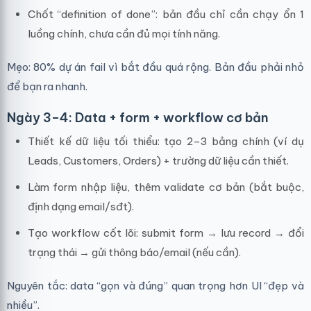
Chốt “definition of done”: bản đầu chỉ cần chạy ổn 1
luồng chính, chưa cần đủ mọi tính năng.
Mẹo: 80% dự án fail vì bắt đầu quá rộng. Bản đầu phải nhỏ
để bạn ra nhanh.
Ngày 3–4: Data + form + workflow cơ bản
Thiết kế dữ liệu tối thiểu: tạo 2–3 bảng chính (ví dụ
Leads, Customers, Orders) + trường dữ liệu cần thiết.
Làm form nhập liệu, thêm validate cơ bản (bắt buộc,
định dạng email/sđt).
Tạo workflow cốt lõi: submit form → lưu record → đổi
trạng thái → gửi thông báo/email (nếu cần).
Nguyên tắc: data “gọn và đúng” quan trọng hơn UI “đẹp và
nhiều”.