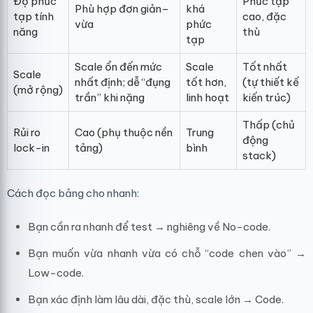
Độ phức
Phức tạp
Phù hợp đơn giản–
khá
tạp tính
cao, đặc
vừa
phức
năng
thù
tạp
Scale ổn đến mức
Scale
Tốt nhất
Scale
nhất định; dễ “đụng
tốt hơn,
(tự thiết kế
(mở rộng)
trần” khi nặng
linh hoạt
kiến trúc)
Thấp (chủ
Rủi ro
Cao (phụ thuộc nền
Trung
động
lock-in
tảng)
bình
stack)
Cách đọc bảng cho nhanh:
Bạn cần ra nhanh để test → nghiêng về No-code.
Bạn muốn vừa nhanh vừa có chỗ “code chen vào” →
Low-code.
Bạn xác định làm lâu dài, đặc thù, scale lớn → Code.