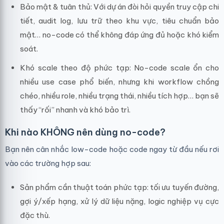
Bảo mật & tuân thủ: Với dự án đòi hỏi quyền truy cập chi
tiết, audit log, lưu trữ theo khu vực, tiêu chuẩn bảo
mật… no-code có thể không đáp ứng đủ hoặc khó kiểm
soát.
Khó scale theo độ phức tạp: No-code scale ổn cho
nhiều use case phổ biến, nhưng khi workflow chồng
chéo, nhiều role, nhiều trạng thái, nhiều tích hợp… bạn sẽ
thấy “rối” nhanh và khó bảo trì.
Khi nào KHÔNG nên dùng no-code?
Bạn nên cân nhắc low-code hoặc code ngay từ đầu nếu rơi
vào các trường hợp sau:
Sản phẩm cần thuật toán phức tạp: tối ưu tuyến đường,
gợi ý/xếp hạng, xử lý dữ liệu nặng, logic nghiệp vụ cực
đặc thù.