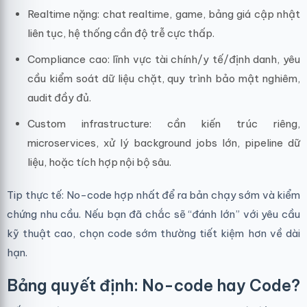
Realtime nặng: chat realtime, game, bảng giá cập nhật
liên tục, hệ thống cần độ trễ cực thấp.
Compliance cao: lĩnh vực tài chính/y tế/định danh, yêu
cầu kiểm soát dữ liệu chặt, quy trình bảo mật nghiêm,
audit đầy đủ.
Custom infrastructure: cần kiến trúc riêng,
microservices, xử lý background jobs lớn, pipeline dữ
liệu, hoặc tích hợp nội bộ sâu.
Tip thực tế: No-code hợp nhất để ra bản chạy sớm và kiểm
chứng nhu cầu. Nếu bạn đã chắc sẽ “đánh lớn” với yêu cầu
kỹ thuật cao, chọn code sớm thường tiết kiệm hơn về dài
hạn.
Bảng quyết định: No-code hay Code?