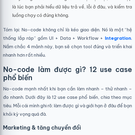
là lúc bạn phải hiểu dữ liệu trả về, lỗi ở đâu, và kiểm tra
luồng chạy có đúng không.
Tóm lại: No-code không chỉ là kéo giao diện. Nó là một “hệ
thống lắp ráp” gồm UI + Data + Workflow +
Integration
.
Nắm chắc 4 mảnh này, bạn sẽ chọn tool đúng và triển khai
nhanh hơn rất nhiều.
No-code làm được gì? 12 use case
phổ biến
No-code mạnh nhất khi bạn cần làm nhanh – thử nhanh –
đo nhanh. Dưới đây là 12 use case phổ biến, chia theo mục
tiêu. Mỗi cái mình ghi rõ: làm được gì và giới hạn ở đâu để bạn
khỏi kỳ vọng quá đà.
Marketing & tăng chuyển đổi