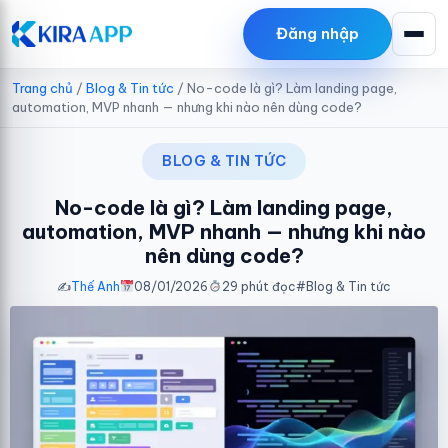
Hiep Le
Đăng nhập
đã tải
Key bản quyền ACF Pro
22/7/2026
Trang chủ
/
Blog & Tin tức
/
No-code là gì? Làm landing page,
automation, MVP nhanh — nhưng khi nào nên dùng code?
BLOG & TIN TỨC
No-code là gì? Làm landing page,
automation, MVP nhanh — nhưng khi nào
nên dùng code?
✍️
Thế Anh
08/01/2026
29 phút đọc
#
Blog & Tin tức