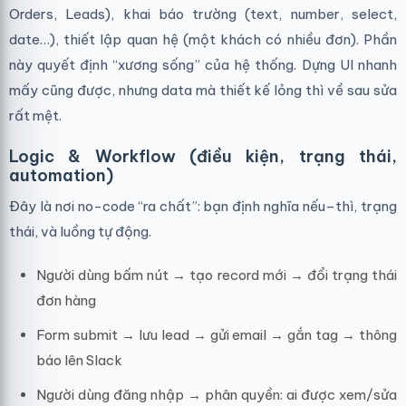
Orders, Leads), khai báo trường (text, number, select,
date…), thiết lập quan hệ (một khách có nhiều đơn). Phần
này quyết định “xương sống” của hệ thống. Dựng UI nhanh
mấy cũng được, nhưng data mà thiết kế lỏng thì về sau sửa
rất mệt.
Logic & Workflow (điều kiện, trạng thái,
automation)
Đây là nơi no-code “ra chất”: bạn định nghĩa nếu–thì, trạng
thái, và luồng tự động.
Người dùng bấm nút → tạo record mới → đổi trạng thái
đơn hàng
Form submit → lưu lead → gửi email → gắn tag → thông
báo lên Slack
Người dùng đăng nhập → phân quyền: ai được xem/sửa