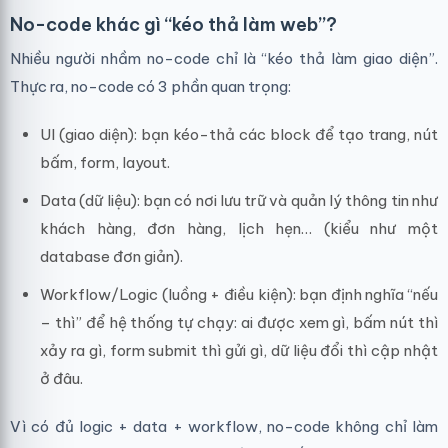
No-code khác gì “kéo thả làm web”?
Nhiều người nhầm no-code chỉ là “kéo thả làm giao diện”.
Thực ra, no-code có 3 phần quan trọng:
UI (giao diện): bạn kéo-thả các block để tạo trang, nút
bấm, form, layout.
Data (dữ liệu): bạn có nơi lưu trữ và quản lý thông tin như
khách hàng, đơn hàng, lịch hẹn… (kiểu như một
database đơn giản).
Workflow/Logic (luồng + điều kiện): bạn định nghĩa “nếu
– thì” để hệ thống tự chạy: ai được xem gì, bấm nút thì
xảy ra gì, form submit thì gửi gì, dữ liệu đổi thì cập nhật
ở đâu.
Vì có đủ logic + data + workflow, no-code không chỉ làm