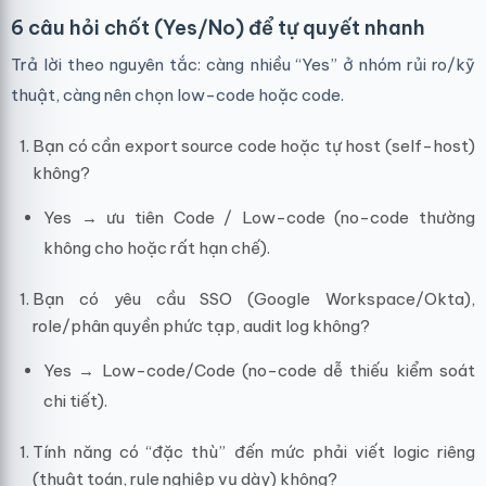
6 câu hỏi chốt (Yes/No) để tự quyết nhanh
Trả lời theo nguyên tắc: càng nhiều “Yes” ở nhóm rủi ro/kỹ
thuật, càng nên chọn low-code hoặc code.
Bạn có cần export source code hoặc tự host (self-host)
không?
Yes → ưu tiên Code / Low-code (no-code thường
không cho hoặc rất hạn chế).
Bạn có yêu cầu SSO (Google Workspace/Okta),
role/phân quyền phức tạp, audit log không?
Yes → Low-code/Code (no-code dễ thiếu kiểm soát
chi tiết).
Tính năng có “đặc thù” đến mức phải viết logic riêng
(thuật toán, rule nghiệp vụ dày) không?