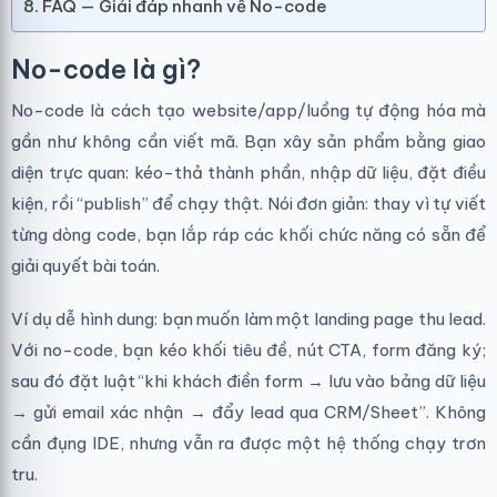
FAQ — Giải đáp nhanh về No-code
No-code là gì?
No-code là cách tạo website/app/luồng tự động hóa mà
gần như không cần viết mã. Bạn xây sản phẩm bằng giao
diện trực quan: kéo-thả thành phần, nhập dữ liệu, đặt điều
kiện, rồi “publish” để chạy thật. Nói đơn giản: thay vì tự viết
từng dòng code, bạn lắp ráp các khối chức năng có sẵn để
giải quyết bài toán.
Ví dụ dễ hình dung: bạn muốn làm một landing page thu lead.
Với no-code, bạn kéo khối tiêu đề, nút CTA, form đăng ký;
sau đó đặt luật “khi khách điền form → lưu vào bảng dữ liệu
→ gửi email xác nhận → đẩy lead qua CRM/Sheet”. Không
cần đụng IDE, nhưng vẫn ra được một hệ thống chạy trơn
tru.