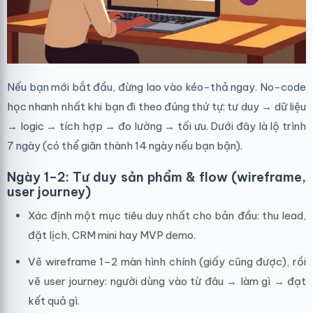
Nếu bạn mới bắt đầu, đừng lao vào kéo-thả ngay. No-code
học nhanh nhất khi bạn đi theo đúng thứ tự: tư duy → dữ liệu
→ logic → tích hợp → đo lường → tối ưu. Dưới đây là lộ trình
7 ngày (có thể giãn thành 14 ngày nếu bạn bận).
Ngày 1–2: Tư duy sản phẩm & flow (wireframe,
user journey)
Xác định một mục tiêu duy nhất cho bản đầu: thu lead,
đặt lịch, CRM mini hay MVP demo.
Vẽ wireframe 1–2 màn hình chính (giấy cũng được), rồi
vẽ user journey: người dùng vào từ đâu → làm gì → đạt
kết quả gì.