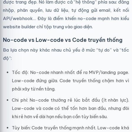
được trang đẹp. Nó làm được cả “hệ thống” phía sau: đăng
nhập, phân quyền, lưu dữ liệu, tự động gửi email, kết nối
API/webhook… Đây là điểm khiến no-code mạnh hơn kiểu
website builder chỉ tập trung vào giao diện.
No-code vs Low-code vs Code truyền thống
Ba lựa chọn này khác nhau chủ yếu ở mức “tự do” và “tốc
độ”:
Tốc độ: No-code nhanh nhất để ra MVP/landing page.
Low-code đứng giữa. Code truyền thống chậm hơn vì
phải xây từ nền tảng.
Chi phí: No-code thường rẻ lúc bắt đầu (ít nhân lực).
Low-code và code có thể tốn hơn ban đầu, nhưng đôi
khi rẻ hơn về dài hạn nếu bạn cần tùy biến sâu.
Tùy biến: Code truyền thống mạnh nhất. Low-code khá