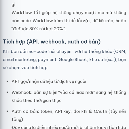
gì
Workflow tốt giúp hệ thống chạy mượt mà mà không
cần code. Workflow kém thì dễ lỗi vặt, dữ liệu rác, hoặc
“đi được 80% rồi kẹt 20%”.
Tích hợp (API, webhook, auth cơ bản)
Khi bạn cần no-code “nói chuyện” với hệ thống khác (CRM,
email marketing, payment, Google Sheet, kho dữ liệu…), bạn
sẽ chạm vào tích hợp:
API: gọi/nhận dữ liệu từ dịch vụ ngoài
Webhook: bắn sự kiện “vừa có lead mới” sang hệ thống
khác theo thời gian thực
Auth cơ bản: token, API key, đôi khi là OAuth (tùy nền
tảng)
Đây cũng là điểm nhiều người mới bị chậm lại, vì tích hợp