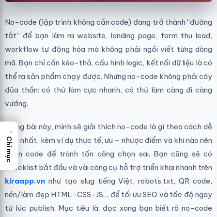
No-code (lập trình không cần code) đang trở thành “đường
tắt” để bạn làm ra website, landing page, form thu lead,
workflow tự động hóa mà không phải ngồi viết từng dòng
mã. Bạn chỉ cần kéo-thả, cấu hình logic, kết nối dữ liệu là có
thể ra sản phẩm chạy được. Nhưng no-code không phải cây
đũa thần: có thứ làm cực nhanh, có thứ làm càng đi càng
vướng.
Trong bài này, mình sẽ giải thích no-code là gì theo cách dễ
→
hiểu nhất, kèm ví dụ thực tế, ưu – nhược điểm và khi nào nên
Chỉ mục
chọn code để tránh tốn công chọn sai. Bạn cũng sẽ có
checklist bắt đầu và vài công cụ hỗ trợ triển khai nhanh trên
kiraapp.vn
như tạo slug tiếng Việt, robots.txt, QR code,
nén/làm đẹp HTML-CSS-JS… để tối ưu SEO và tốc độ ngay
từ lúc publish. Mục tiêu là: đọc xong bạn biết rõ no-code