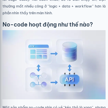
thường mất nhiều công ở “logic + data + workflow” hơn là
phần nhìn thấy trên màn hình.
No-code hoạt động như thế nào?
Một sản phẩm no-code nhìn có vẻ “kéo thả là xong”, nhưng