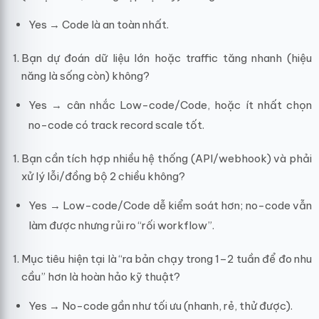
Yes → Code là an toàn nhất.
Bạn dự đoán dữ liệu lớn hoặc traffic tăng nhanh (hiệu
năng là sống còn) không?
Yes → cân nhắc Low-code/Code, hoặc ít nhất chọn
no-code có track record scale tốt.
Bạn cần tích hợp nhiều hệ thống (API/webhook) và phải
xử lý lỗi/đồng bộ 2 chiều không?
Yes → Low-code/Code dễ kiểm soát hơn; no-code vẫn
làm được nhưng rủi ro “rối workflow”.
Mục tiêu hiện tại là “ra bản chạy trong 1–2 tuần để đo nhu
cầu” hơn là hoàn hảo kỹ thuật?
Yes → No-code gần như tối ưu (nhanh, rẻ, thử được).