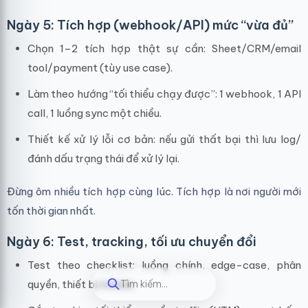
Ngày 5: Tích hợp (webhook/API) mức “vừa đủ”
Chọn 1–2 tích hợp thật sự cần: Sheet/CRM/email
tool/payment (tùy use case).
Làm theo hướng “tối thiểu chạy được”: 1 webhook, 1 API
call, 1 luồng sync một chiều.
Thiết kế xử lý lỗi cơ bản: nếu gửi thất bại thì lưu log/
đánh dấu trạng thái để xử lý lại.
Đừng ôm nhiều tích hợp cùng lúc. Tích hợp là nơi người mới
tốn thời gian nhất.
Ngày 6: Test, tracking, tối ưu chuyển đổi
Test theo checklist: luồng chính, edge-case, phân
Tìm kiếm...
quyền, thiết bị mobile.