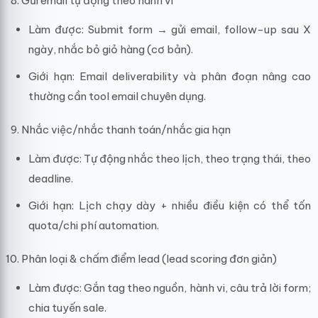
Gửi email tự động theo hành vi
Làm được: Submit form → gửi email, follow-up sau X
ngày, nhắc bỏ giỏ hàng (cơ bản).
Giới hạn: Email deliverability và phân đoạn nâng cao
thường cần tool email chuyên dụng.
Nhắc việc/nhắc thanh toán/nhắc gia hạn
Làm được: Tự động nhắc theo lịch, theo trạng thái, theo
deadline.
Giới hạn: Lịch chạy dày + nhiều điều kiện có thể tốn
quota/chi phí automation.
Phân loại & chấm điểm lead (lead scoring đơn giản)
Làm được: Gắn tag theo nguồn, hành vi, câu trả lời form;
chia tuyến sale.