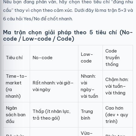
Nếu bạn đang phân vân, hãy chọn theo tiêu chí “đúng nhu
cầu” thay vì chọn theo cảm xúc. Dưới đây là ma trận 5×3 và
6 câu hỏi Yes/No để chốt nhanh.
Ma trận chọn giải pháp theo 5 tiêu chí (No-
code / Low-code / Code)
Code
Low-
Tiêu chí
No-code
truyền
code
thống
Time-to-
Nhanh:
Chậm hơn:
market
Rất nhanh: vài giờ–
vài
vài tuần–
(ra
vài ngày
ngày–
vài tháng
nhanh)
vài tuần
Ngân
Cao hơn
Thấp (ít nhân lực,
Trung
sách ban
(dev + quy
trả theo gói)
bình
đầu
trình)
Vừa–