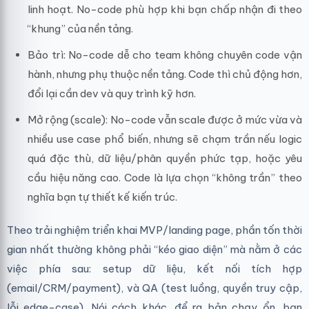
linh hoạt. No-code phù hợp khi bạn chấp nhận đi theo
“khung” của nền tảng.
Bảo trì: No-code dễ cho team không chuyên code vận
hành, nhưng phụ thuộc nền tảng. Code thì chủ động hơn,
đổi lại cần dev và quy trình kỹ hơn.
Mở rộng (scale): No-code vẫn scale được ở mức vừa và
nhiều use case phổ biến, nhưng sẽ chạm trần nếu logic
quá đặc thù, dữ liệu/phân quyền phức tạp, hoặc yêu
cầu hiệu năng cao. Code là lựa chọn “không trần” theo
nghĩa bạn tự thiết kế kiến trúc.
Theo trải nghiệm triển khai MVP/landing page, phần tốn thời
gian nhất thường không phải “kéo giao diện” mà nằm ở các
việc phía sau: setup dữ liệu, kết nối tích hợp
(email/CRM/payment), và QA (test luồng, quyền truy cập,
lỗi edge-case). Nói cách khác, để ra bản chạy ổn, bạn