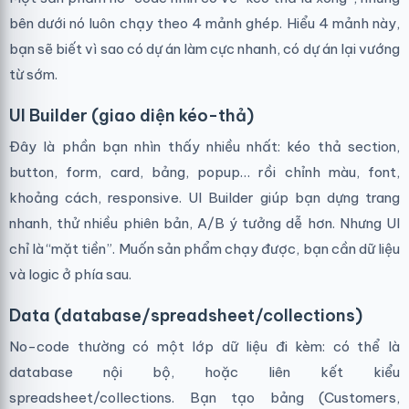
bên dưới nó luôn chạy theo 4 mảnh ghép. Hiểu 4 mảnh này,
bạn sẽ biết vì sao có dự án làm cực nhanh, có dự án lại vướng
từ sớm.
UI Builder (giao diện kéo-thả)
Đây là phần bạn nhìn thấy nhiều nhất: kéo thả section,
button, form, card, bảng, popup… rồi chỉnh màu, font,
khoảng cách, responsive. UI Builder giúp bạn dựng trang
nhanh, thử nhiều phiên bản, A/B ý tưởng dễ hơn. Nhưng UI
chỉ là “mặt tiền”. Muốn sản phẩm chạy được, bạn cần dữ liệu
và logic ở phía sau.
Data (database/spreadsheet/collections)
No-code thường có một lớp dữ liệu đi kèm: có thể là
database nội bộ, hoặc liên kết kiểu
spreadsheet/collections. Bạn tạo bảng (Customers,