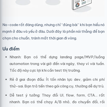
No-code rất đáng dùng, nhưng chỉ “đúng bài” khi bạn hiểu nó
mạnh ở đâu và yếu ở đâu. Dưới đây là phần nói thẳng để bạn
chọn cho chuẩn, tránh mất thời gian đi vòng.
Ưu điểm
Nhanh: Bạn có thể dựng landing page/MVP/luồng
automation trong vài giờ đến vài ngày, thay vì vài tuần.
Tốc độ này cực lợi khi cần test thị trường.
Rẻ ở giai đoạn đầu: Ít tốn nhân lực dev, giảm chi phí
thử–sai. Bạn trả tiền theo gói công cụ, thường dễ dự trù.
Dễ test ý tưởng: Thay đổi UI, flow, form, CTA… rất
nhanh. Bạn có thể chạy A/B nhỏ, đo chuyển đổi, rồi