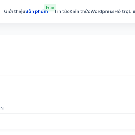
Free
Giới thiệu
Sản phẩm
Tin tức
Kiến thức
Wordpress
Hỗ trợ
Li
VN