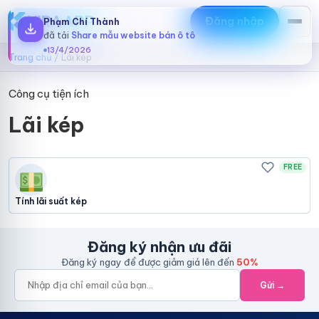
Đăng nhập
Phạm Chí Thành
đã tải
Share mẫu website bán ô tô
13/4/2026
Trang chủ
/
Lãi kép
Công cụ tiện ích
Lãi kép
FREE
Tính lãi suất kép
Đăng ký nhận ưu đãi
Đăng ký ngay để được giảm giá lên đến
50%
Gửi →