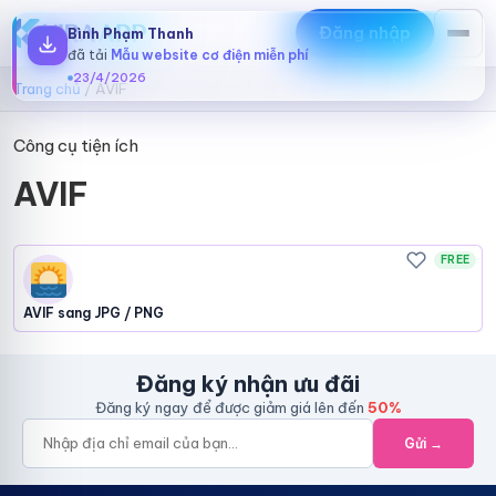
Đăng nhập
Bình Phạm Thanh
đã tải
Mẫu website cơ điện miễn phí
23/4/2026
Trang chủ
/
AVIF
Công cụ tiện ích
AVIF
FREE
AVIF sang JPG / PNG
Đăng ký nhận ưu đãi
Đăng ký ngay để được giảm giá lên đến
50%
Gửi →