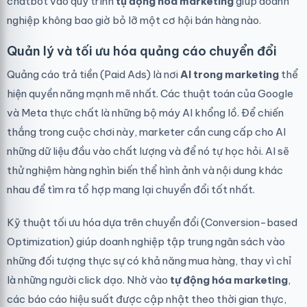
chatbot vào quy trình
tự động hóa marketing
giúp doanh
nghiệp không bao giờ bỏ lỡ một cơ hội bán hàng nào.
Quản lý và tối ưu hóa quảng cáo chuyển đổi
Quảng cáo trả tiền (Paid Ads) là nơi
AI trong marketing
thể
hiện quyền năng mạnh mẽ nhất. Các thuật toán của Google
và Meta thực chất là những bộ máy AI khổng lồ. Để chiến
thắng trong cuộc chơi này, marketer cần cung cấp cho AI
những dữ liệu đầu vào chất lượng và để nó tự học hỏi. AI sẽ
thử nghiệm hàng nghìn biến thể hình ảnh và nội dung khác
nhau để tìm ra tổ hợp mang lại chuyển đổi tốt nhất.
Kỹ thuật tối ưu hóa dựa trên chuyển đổi (Conversion-based
Optimization) giúp doanh nghiệp tập trung ngân sách vào
những đối tượng thực sự có khả năng mua hàng, thay vì chỉ
là những người click dạo. Nhờ vào
tự động hóa marketing
,
các báo cáo hiệu suất được cập nhật theo thời gian thực,