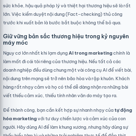
sức khỏe, hậu quả pháp lý và thiệt hại thương hiệu sẽ là rất
lớn. Việc kiểm duyệt nội dung (Fact-checking) thủ công
trước khi xuất bản là bước bắt buộc không thể bỏ qua.
Giữ vững bản sắc thương hiệu trong kỷ nguyên
máy móc
Nguy cơ lớn nhất khi lạm dụng
AI trong marketing
chính là
làm mất đi cái tôi riêng của thương hiệu. Nếu tất cả các
doanh nghiệp đều dùng chung một vài công cụ AI để viết bài,
nội dung trên mạng sẽ trở nên bão hòa và rập khuôn. Khách
hàng rất nhạy cảm và họ có thể dễ dàng nhận ra những bài
viết thiếu cảm xúc, thiếu tính nhân văn do máy tạo ra.
Để thành công, bạn cần kết hợp sự nhanh nhạy của
tự động
hóa marketing
với tư duy chiến lược và cảm xúc của con
người. Hãy dùng AI để làm khung xương, nhưng hãy dùng sự
thấu hiểu tâm lý và những trải nghiệm thực tế để đắp thịt