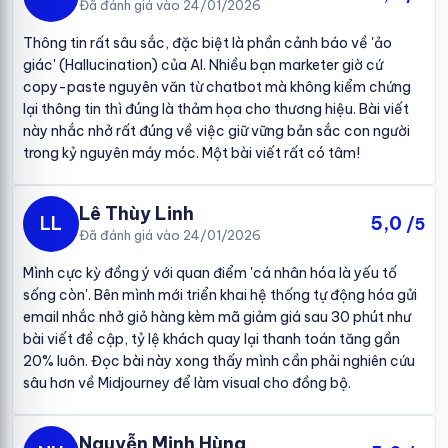
Đã đánh giá vào 24/01/2026
Thông tin rất sâu sắc, đặc biệt là phần cảnh báo về 'ảo
giác' (Hallucination) của AI. Nhiều bạn marketer giờ cứ
copy-paste nguyên văn từ chatbot mà không kiểm chứng
lại thông tin thì đúng là thảm họa cho thương hiệu. Bài viết
này nhắc nhở rất đúng về việc giữ vững bản sắc con người
trong kỷ nguyên máy móc. Một bài viết rất có tâm!
Lê Thùy Linh
LL
5,0
/5
Đã đánh giá vào 24/01/2026
Mình cực kỳ đồng ý với quan điểm 'cá nhân hóa là yếu tố
sống còn'. Bên mình mới triển khai hệ thống tự động hóa gửi
email nhắc nhở giỏ hàng kèm mã giảm giá sau 30 phút như
bài viết đề cập, tỷ lệ khách quay lại thanh toán tăng gần
20% luôn. Đọc bài này xong thấy mình cần phải nghiên cứu
sâu hơn về Midjourney để làm visual cho đồng bộ.
Nguyễn Minh Hùng