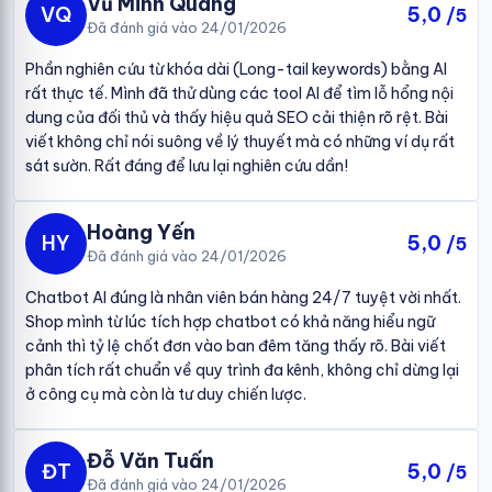
Vũ Minh Quang
VQ
5,0
/5
Đã đánh giá vào 24/01/2026
Phần nghiên cứu từ khóa dài (Long-tail keywords) bằng AI
rất thực tế. Mình đã thử dùng các tool AI để tìm lỗ hổng nội
dung của đối thủ và thấy hiệu quả SEO cải thiện rõ rệt. Bài
viết không chỉ nói suông về lý thuyết mà có những ví dụ rất
sát sườn. Rất đáng để lưu lại nghiên cứu dần!
Hoàng Yến
HY
5,0
/5
Đã đánh giá vào 24/01/2026
Chatbot AI đúng là nhân viên bán hàng 24/7 tuyệt vời nhất.
Shop mình từ lúc tích hợp chatbot có khả năng hiểu ngữ
cảnh thì tỷ lệ chốt đơn vào ban đêm tăng thấy rõ. Bài viết
phân tích rất chuẩn về quy trình đa kênh, không chỉ dừng lại
ở công cụ mà còn là tư duy chiến lược.
Đỗ Văn Tuấn
ĐT
5,0
/5
Đã đánh giá vào 24/01/2026