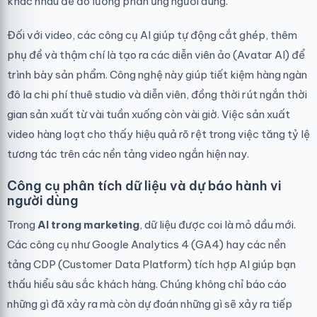
khác nhau để đo lường phản ứng người dùng.
Đối với video, các công cụ AI giúp tự động cắt ghép, thêm
phụ đề và thậm chí là tạo ra các diễn viên ảo (Avatar AI) để
trình bày sản phẩm. Công nghệ này giúp tiết kiệm hàng ngàn
đô la chi phí thuê studio và diễn viên, đồng thời rút ngắn thời
gian sản xuất từ vài tuần xuống còn vài giờ. Việc sản xuất
video hàng loạt cho thấy hiệu quả rõ rệt trong việc tăng tỷ lệ
tương tác trên các nền tảng video ngắn hiện nay.
Công cụ phân tích dữ liệu và dự báo hành vi
người dùng
Trong
AI trong marketing
, dữ liệu được coi là mỏ dầu mới.
Các công cụ như Google Analytics 4 (GA4) hay các nền
tảng CDP (Customer Data Platform) tích hợp AI giúp bạn
thấu hiểu sâu sắc khách hàng. Chúng không chỉ báo cáo
những gì đã xảy ra mà còn dự đoán những gì sẽ xảy ra tiếp