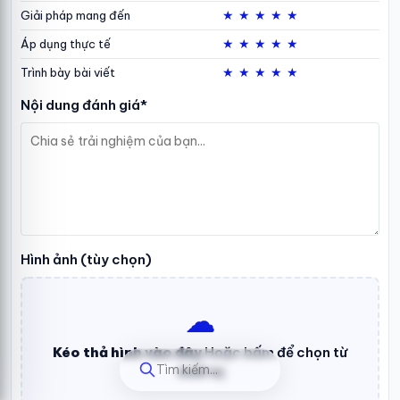
★
★
★
★
★
Giải pháp mang đến
★
★
★
★
★
Áp dụng thực tế
★
★
★
★
★
Trình bày bài viết
Nội dung đánh giá*
Hình ảnh (tùy chọn)
☁︎
Kéo thả hình vào đây
Hoặc bấm để chọn từ
Tìm kiếm...
thiết bị