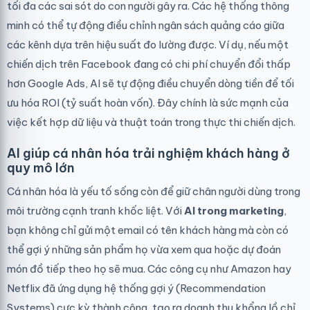
tối đa các sai sót do con người gây ra. Các hệ thống thông
minh có thể tự động điều chỉnh ngân sách quảng cáo giữa
các kênh dựa trên hiệu suất đo lường được. Ví dụ, nếu một
chiến dịch trên Facebook đang có chi phí chuyển đổi thấp
hơn Google Ads, AI sẽ tự động điều chuyển dòng tiền để tối
ưu hóa ROI (tỷ suất hoàn vốn). Đây chính là sức mạnh của
việc kết hợp dữ liệu và thuật toán trong thực thi chiến dịch.
AI giúp cá nhân hóa trải nghiệm khách hàng ở
quy mô lớn
Cá nhân hóa là yếu tố sống còn để giữ chân người dùng trong
môi trường cạnh tranh khốc liệt. Với
AI trong marketing
,
bạn không chỉ gửi một email có tên khách hàng mà còn có
thể gợi ý những sản phẩm họ vừa xem qua hoặc dự đoán
món đồ tiếp theo họ sẽ mua. Các công cụ như Amazon hay
Netflix đã ứng dụng hệ thống gợi ý (Recommendation
Systems) cực kỳ thành công, tạo ra doanh thu khổng lồ chỉ