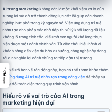
AI trong marketing
không còn là một khái niệm xa lạ của
tương lai mà đã trở thành động lực cốt lõi giúp các doanh
nghiệp bứt phá trong kỷ nguyên số. Việc ứng dụng trí tuệ
nhân tạo cho phép các nhà tiếp thị xử lý khối lượng dữ liệu
khổng lồ trong tích tắc, điều mà con người khó lòng thực
hiện được một cách chính xác. Từ việc thấu hiểu hành vi
khách hàng đến việc dự báo xu hướng, công nghệ này đang
tái định nghĩa lại cách chúng ta tiếp cận thị trường.
→
Để hiểu rõ hơn về tác động này, bạn có thể tham khảo thêm
Chỉ mục
về
Ứng dụng AI trí tuệ nhân tạo trong công việc
để thấy sự
thay đổi toàn diện trong quy trình vận hành.
Hiểu rõ về vai trò của AI trong
marketing hiện đại