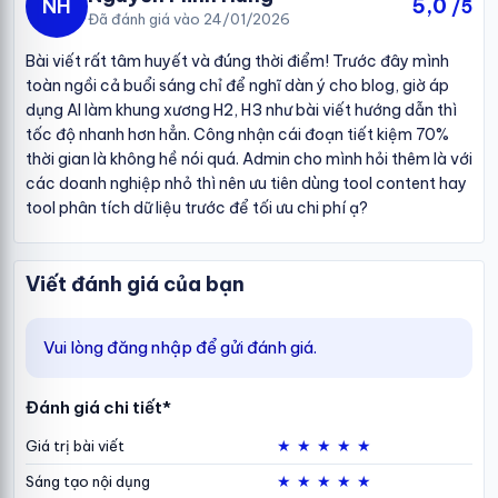
NH
5,0
/5
Đã đánh giá vào 24/01/2026
Bài viết rất tâm huyết và đúng thời điểm! Trước đây mình
toàn ngồi cả buổi sáng chỉ để nghĩ dàn ý cho blog, giờ áp
dụng AI làm khung xương H2, H3 như bài viết hướng dẫn thì
tốc độ nhanh hơn hẳn. Công nhận cái đoạn tiết kiệm 70%
thời gian là không hề nói quá. Admin cho mình hỏi thêm là với
các doanh nghiệp nhỏ thì nên ưu tiên dùng tool content hay
tool phân tích dữ liệu trước để tối ưu chi phí ạ?
Viết đánh giá của bạn
Vui lòng đăng nhập để gửi đánh giá.
Đánh giá chi tiết*
★
★
★
★
★
Giá trị bài viết
★
★
★
★
★
Sáng tạo nội dụng