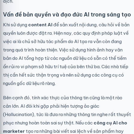
dịch.
Vấn đề bản quyền và đạo đức AI trong sáng tạo
Khi sử dụng
content AI
để sản xuất nội dung, câu hỏi về bản
quyền luôn được đặt ra. Hiện nay, các quy định pháp luật về
việc ai là chủ sở hữu tác phẩm do AI tạo ra vẫn còn đang
trong quá trình hoàn thiện. Việc sử dụng hình ảnh hay văn
bản do AI tổng hợp từ các nguồn dữ liệu có sẵn có thể tiềm
ẩn rủi ro vi phạm sở hữu trí tuệ của bên thứ ba. Các nhà tiếp
thị cần hết sức thận trọng và nên sử dụng các công cụ có
nguồn gốc dữ liệu rõ ràng.
Bên cạnh đó, tính xác thực của thông tin cũng là một rào
cản lớn. AI đôi khi gặp phải hiện tượng ảo giác
(Hallucination), tức là đưa ra những thông tin nghe rất thuyết
phục nhưng hoàn toàn sai sự thật. Nếu các
công cụ AI cho
marketer
tạo ra những bài viết sai lệch về sản phẩm hay