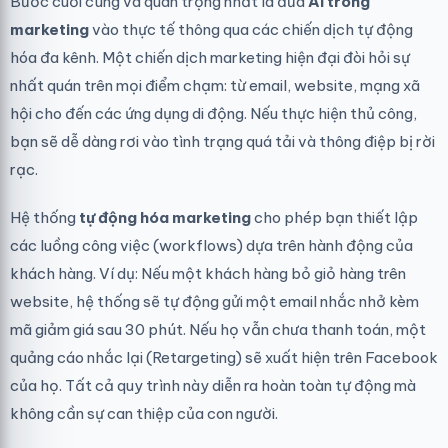
Bước cuối cùng và quan trọng nhất là đưa
AI trong
marketing
vào thực tế thông qua các chiến dịch tự động
hóa đa kênh. Một chiến dịch marketing hiện đại đòi hỏi sự
nhất quán trên mọi điểm chạm: từ email, website, mạng xã
hội cho đến các ứng dụng di động. Nếu thực hiện thủ công,
bạn sẽ dễ dàng rơi vào tình trạng quá tải và thông điệp bị rời
rạc.
Hệ thống
tự động hóa marketing
cho phép bạn thiết lập
các luồng công việc (workflows) dựa trên hành động của
khách hàng. Ví dụ: Nếu một khách hàng bỏ giỏ hàng trên
website, hệ thống sẽ tự động gửi một email nhắc nhở kèm
mã giảm giá sau 30 phút. Nếu họ vẫn chưa thanh toán, một
quảng cáo nhắc lại (Retargeting) sẽ xuất hiện trên Facebook
của họ. Tất cả quy trình này diễn ra hoàn toàn tự động mà
không cần sự can thiệp của con người.