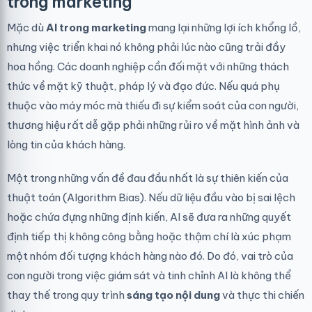
trong marketing
Mặc dù
AI trong marketing
mang lại những lợi ích khổng lồ,
nhưng việc triển khai nó không phải lúc nào cũng trải đầy
hoa hồng. Các doanh nghiệp cần đối mặt với những thách
thức về mặt kỹ thuật, pháp lý và đạo đức. Nếu quá phụ
thuộc vào máy móc mà thiếu đi sự kiểm soát của con người,
thương hiệu rất dễ gặp phải những rủi ro về mặt hình ảnh và
lòng tin của khách hàng.
Một trong những vấn đề đau đầu nhất là sự thiên kiến của
thuật toán (Algorithm Bias). Nếu dữ liệu đầu vào bị sai lệch
hoặc chứa đựng những định kiến, AI sẽ đưa ra những quyết
định tiếp thị không công bằng hoặc thậm chí là xúc phạm
một nhóm đối tượng khách hàng nào đó. Do đó, vai trò của
con người trong việc giám sát và tinh chỉnh AI là không thể
thay thế trong quy trình
sáng tạo nội dung
và thực thi chiến