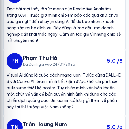
Đọc bài mới thấy rõ sức mạnh của Predictive Analytics
trong GA4. Trước giờ mình chỉ xem báo cáo quá khứ, chưa
bao giờ nghĩ đến chuyện dùng AI để dự báo nhóm khách
hàng sắp rời bỏ dịch vụ. Đây đúng là 'mỏ dầu' mà doanh
nghiệp cần khai thác ngay. Cảm ơn tác giả vì những chia sẻ
rất chuyên môn!
Phạm Thu Hà
PH
5,0
/5
Đã đánh giá vào 24/01/2026
Visual AI đúng là cuộc cách mạng luôn. Từ lúc dùng DALL-E
3 với Canva AI, team mình tiết kiệm được khối chi phí thuê
outsource thiết kế poster. Tuy nhiên mình vẫn băn khoăn
một chút về vấn đề bản quyền hình ảnh khi dùng cho các
chiến dịch quảng cáo lớn, admin có lưu ý gì thêm về phần
này tại thị trường Việt Nam không?
Trần Hoàng Nam
TN
5,0
/5