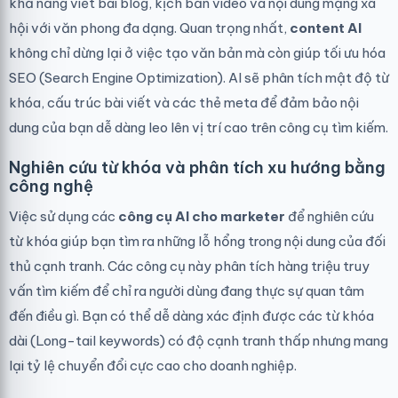
khả năng viết bài blog, kịch bản video và nội dung mạng xã
hội với văn phong đa dạng. Quan trọng nhất,
content AI
không chỉ dừng lại ở việc tạo văn bản mà còn giúp tối ưu hóa
SEO (Search Engine Optimization). AI sẽ phân tích mật độ từ
khóa, cấu trúc bài viết và các thẻ meta để đảm bảo nội
dung của bạn dễ dàng leo lên vị trí cao trên công cụ tìm kiếm.
Nghiên cứu từ khóa và phân tích xu hướng bằng
công nghệ
Việc sử dụng các
công cụ AI cho marketer
để nghiên cứu
từ khóa giúp bạn tìm ra những lỗ hổng trong nội dung của đối
thủ cạnh tranh. Các công cụ này phân tích hàng triệu truy
vấn tìm kiếm để chỉ ra người dùng đang thực sự quan tâm
đến điều gì. Bạn có thể dễ dàng xác định được các từ khóa
dài (Long-tail keywords) có độ cạnh tranh thấp nhưng mang
lại tỷ lệ chuyển đổi cực cao cho doanh nghiệp.