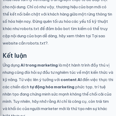
cho nội dung. Chỉ có như vậy, thương hiệu của bạn mới có
thể kết nối bền chặt với khách hàng giữa một rừng thông tin
số hóa hiện nay. Đừng quên tối ưu hóa các yếu tố kỹ thuật
khác như robots.txt để đảm bảo bot tìm kiếm có thể truy
cập nội dung của bạn dễ dàng, hãy xem thêm tại
Tại sao
website cần robots.txt?
.
Kết luận
Ứng dụng
AI trong marketing
là một hành trình đầy thú vị
nhưng cũng đòi hỏi sự đầu tư nghiêm túc về mặt kiến thức và
kỹ năng. Từ việc lên ý tưởng với
content AI
đến việc thực thi
các chiến dịch
tự động hóa marketing
phức tạp, trí tuệ
nhân tạo đang chứng minh sức mạnh không thể chối cãi của
mình. Tuy nhiên, hãy nhớ rằng AI chỉ là công cụ, còn trái tim
và khối óc của người marketer mới là thứ tạo nên sự khác
biệt thực sự.