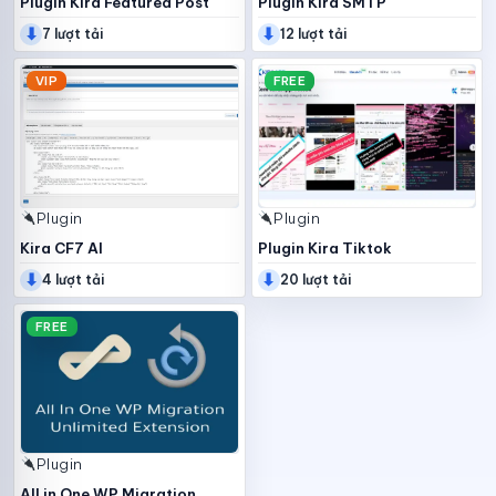
Plugin Kira Featured Post
Plugin Kira SMTP
⬇
⬇
7 lượt tải
12 lượt tải
VIP
FREE
Plugin
Plugin
Kira CF7 AI
Plugin Kira Tiktok
⬇
⬇
4 lượt tải
20 lượt tải
FREE
Plugin
All in One WP Migration