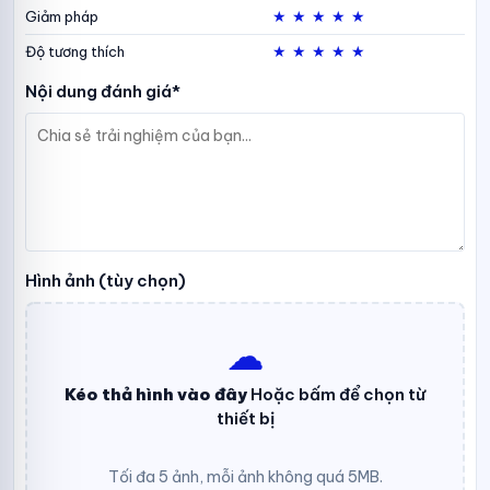
★
★
★
★
★
Giảm pháp
★
★
★
★
★
Độ tương thích
Nội dung đánh giá*
Hình ảnh (tùy chọn)
☁︎
Kéo thả hình vào đây
Hoặc bấm để chọn từ
thiết bị
Tối đa 5 ảnh, mỗi ảnh không quá 5MB.