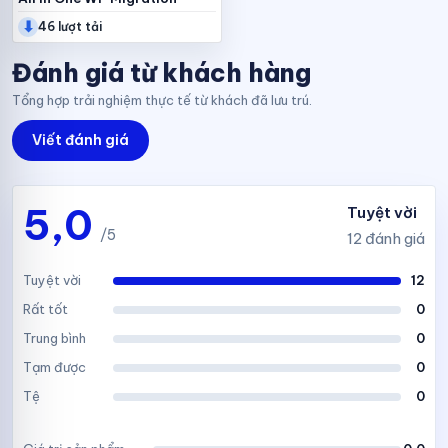
⬇
unlimited
46 lượt tải
Đánh giá từ khách hàng
Tổng hợp trải nghiệm thực tế từ khách đã lưu trú.
Viết đánh giá
5,0
Tuyệt vời
/5
12 đánh giá
Tuyệt vời
12
Rất tốt
0
Trung bình
0
Tạm được
0
Tệ
0