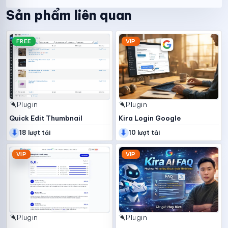
Sản phẩm liên quan
FREE
VIP
Plugin
Plugin
Quick Edit Thumbnail
Kira Login Google
⬇
⬇
18 lượt tải
10 lượt tải
VIP
VIP
Plugin
Plugin