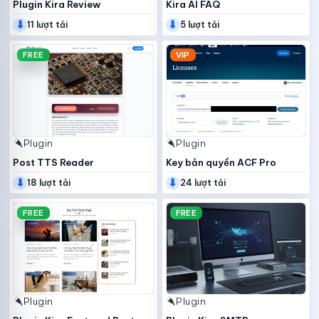
Plugin Kira Review
Kira AI FAQ
⬇
⬇
11 lượt tải
5 lượt tải
FREE
VIP
Plugin
Plugin
Post TTS Reader
Key bản quyền ACF Pro
⬇
⬇
18 lượt tải
24 lượt tải
FREE
FREE
Plugin
Plugin