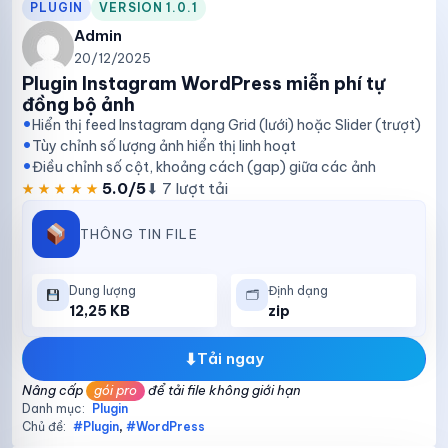
PLUGIN
VERSION 1.0.1
Admin
20/12/2025
Plugin Instagram WordPress miễn phí tự
đồng bộ ảnh
Hiển thị feed Instagram dạng Grid (lưới) hoặc Slider (trượt)
Tùy chỉnh số lượng ảnh hiển thị linh hoạt
Điều chỉnh số cột, khoảng cách (gap) giữa các ảnh
★★★★★
★★★★★
5.0/5
⬇ 7 lượt tải
THÔNG TIN FILE
Dung lượng
Định dạng
🗂
12,25 KB
zip
⬇
Tải ngay
Nâng cấp
gói pro
để tải file không giới hạn
Danh mục:
Plugin
Chủ đề:
#Plugin
,
#WordPress