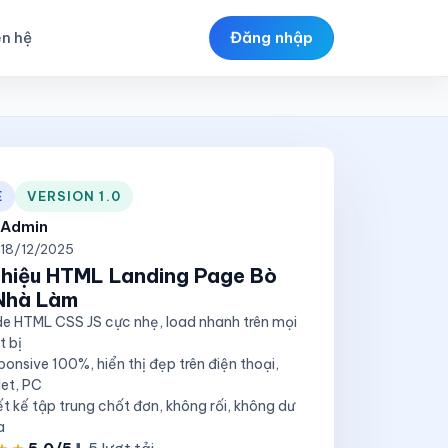
ên hệ
Đăng nhập
E
VERSION 1.0
Admin
18/12/2025
 thiệu HTML Landing Page Bò
Nhà Làm
e HTML CSS JS cực nhẹ, load nhanh trên mọi
t bị
ponsive 100%, hiển thị đẹp trên điện thoại,
let, PC
ết kế tập trung chốt đơn, không rối, không dư
a