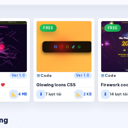
FREE
FREE
Code
Code
Ver 1.0
Ver 1.0
m
Glowing Icons CSS
Firework co
⬇
⬇
4 MB
7 lượt tải
2 KB
14 lượt tải
àng