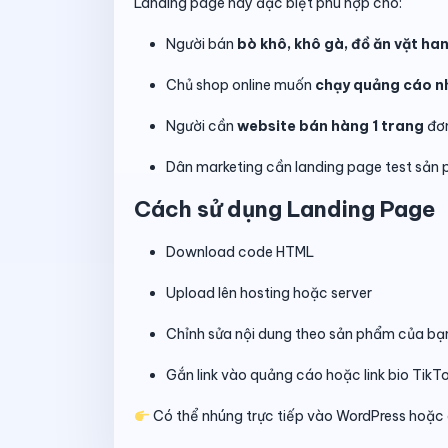
Landing page này đặc biệt phù hợp cho:
Người bán
bò khô, khô gà, đồ ăn vặt h
Chủ shop online muốn
chạy quảng cáo n
Người cần
website bán hàng 1 trang
đơn
Dân marketing cần landing page test sản
Cách sử dụng Landing Page
Download code HTML
Upload lên hosting hoặc server
Chỉnh sửa nội dung theo sản phẩm của bạ
Gắn link vào quảng cáo hoặc link bio TikT
Có thể nhúng trực tiếp vào WordPress hoặc 