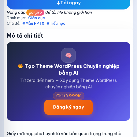
⬇
Tải ngay
Nâng cấp
gói pro
để tải file không giới hạn
Danh mục:
Giáo dục
Chủ đề:
#Mẫu PPTX
,
#Tiểu học
Mô tả chi tiết
Tạo Theme WordPress Chuyên nghiệp
bằng AI
Từ zero đến hero — Xây dựng Theme WordPress
chuyên nghiệp bằng AI
Chỉ từ
999K
Đăng ký ngay
Giấy mời họp phụ huynh là văn bản quan trọng trong nhà