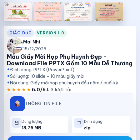
GIÁO DỤC
VERSION 1.0
Mai Nhi
15/12/2025
Mẫu Giấy Mời Họp Phụ Huynh Đẹp –
Download File PPTX Gồm 10 Mẫu Dễ Thương
Định dạng: PPTX (PowerPoint)
Số lượng: 10 slide – 10 mẫu giấy mời
Nội dung: Giấy mời họp phụ huynh đầu năm / cuối kỳ
★★★★★
★★★★★
5.0/5
⬇ 3 lượt tải
THÔNG TIN FILE
Dung lượng
Định dạng
🗂
13,76 MB
zip