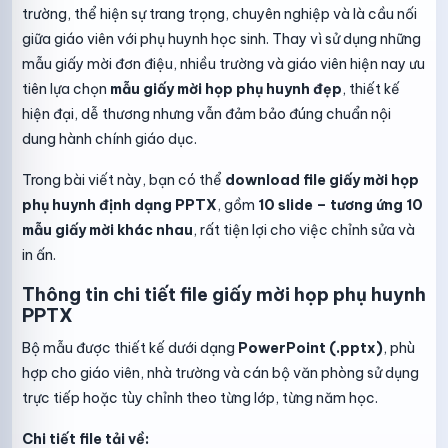
trường, thể hiện sự trang trọng, chuyên nghiệp và là cầu nối
giữa giáo viên với phụ huynh học sinh. Thay vì sử dụng những
mẫu giấy mời đơn điệu, nhiều trường và giáo viên hiện nay ưu
tiên lựa chọn
mẫu giấy mời họp phụ huynh đẹp
, thiết kế
hiện đại, dễ thương nhưng vẫn đảm bảo đúng chuẩn nội
dung hành chính giáo dục.
Trong bài viết này, bạn có thể
download file giấy mời họp
phụ huynh định dạng PPTX
, gồm
10 slide – tương ứng 10
mẫu giấy mời khác nhau
, rất tiện lợi cho việc chỉnh sửa và
in ấn.
Thông tin chi tiết file giấy mời họp phụ huynh
PPTX
Bộ mẫu được thiết kế dưới dạng
PowerPoint (.pptx)
, phù
hợp cho giáo viên, nhà trường và cán bộ văn phòng sử dụng
trực tiếp hoặc tùy chỉnh theo từng lớp, từng năm học.
Chi tiết file tải về: